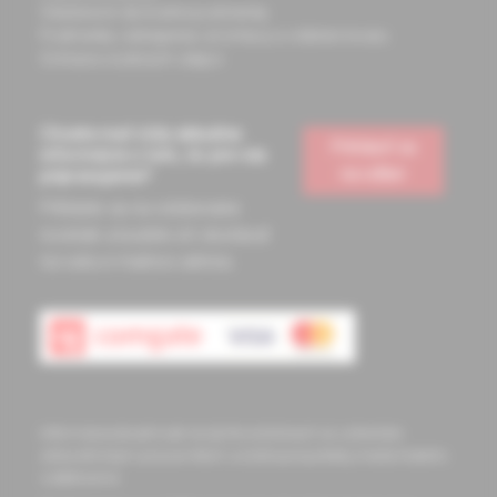
Všeobecné obchodné podmienky
Podmienky odstúpenia od zmluvy a vrátenie tovaru
Ochrana osobných údajov
Chcete mať vždy aktuálne
Prihlásiť sa
informácie o tom, čo pre vás
na odber
pripravujeme?
Prihláste sa na odoberanie
noviniek a budete ich dostávať
na vašu e-mailovú adresu.
Informácie obsiahnuté na týchto stránkach sú určené len
zdravotníckym pracovníkom a slúžia pre potreby medicínskeho
vzdelávania