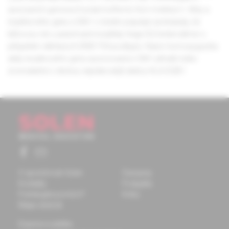
asociacích genových polymorfismů HLA molekul II. třídy a
inzulínového genu s DM I v české populaci prokázaly, že
klíčovou roli u autoimunní inzulitidy hraje DQ heterodimer s
přispěním některých DRB1*04 podtypů. Navíc homozygozita
alely inzulínového genu asociovaná s DM I přináší riziko
srovnatelné s druhou nejrizikovější alelou HLA-DQB1.
O spoločnosti Solen
Časopisy
Kontakty
Podujatia
Potrebujete pomôcť?
Knihy
Mapa stránok
Doprava a platba