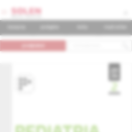
časopisy
podujatia
knihy
mudr.online
predplatné