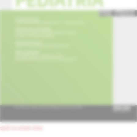
späť na obsah čísla