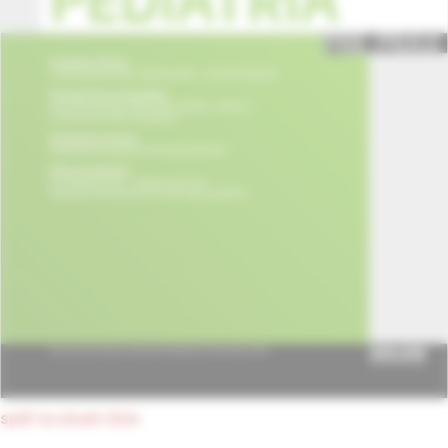
späť na obsah čísla