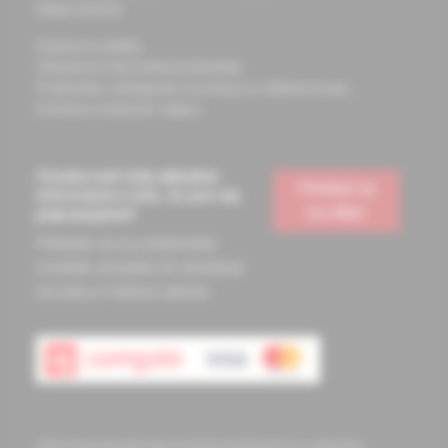
Mapa stránok
Doprava a platba
Všeobecné obchodné podmienky
Podmienky odstúpenia od zmluvy a vrátenie tovaru
Ochrana osobných údajov
Chcete mať vždy aktuálne
Prihlásiť sa
informácie o tom, čo pre vás
na odber
pripravujeme?
Prihláste sa na odoberanie
noviniek a budete ich dostávať
na vašu e-mailovú adresu.
Informácie obsiahnuté na týchto stránkach sú určené len