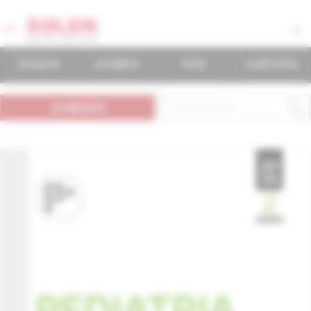
časopisy
podujatia
knihy
mudr.online
predplatné