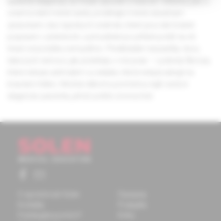
správné diagnózy se může zpozdit o řadu let. Většinou jde o
onemocnění méně častá, probíhající méně závažným
způsobem, bez typických známek, které jsou tak krásně
popsané v učebnicích, a při pátrání po příčině potíží na ně
hned od počátku nemyslíme. Předkládám kazuistiky dvou
takových nemocí, jak probíhaly v mé praxi – cystická fibróza,
která nebyla astmatem a celiakie, která nebyla alergií na
kravské mléko. Možná někomu pomohou najít cestu k
diagnóze pacienta, jehož potíže zrovna řeší.
O spoločnosti Solen
Časopisy
Kontakty
Podujatia
Potrebujete pomôcť?
Knihy