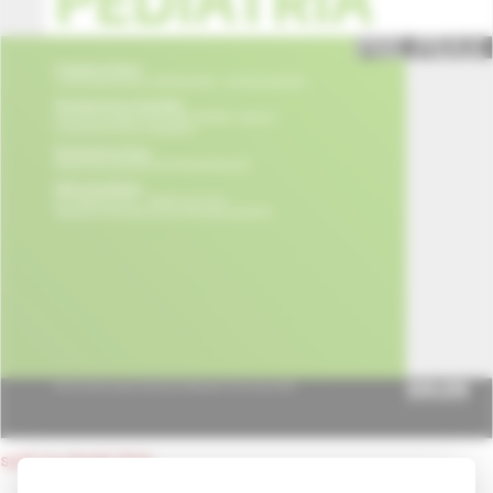
späť na obsah čísla