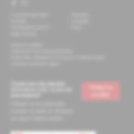
O spoločnosti Solen
Časopisy
Kontakty
Podujatia
Potrebujete pomôcť?
Knihy
Mapa stránok
Doprava a platba
Všeobecné obchodné podmienky
Podmienky odstúpenia od zmluvy a vrátenie tovaru
Ochrana osobných údajov
Chcete mať vždy aktuálne
Prihlásiť sa
informácie o tom, čo pre vás
na odber
pripravujeme?
Prihláste sa na odoberanie
noviniek a budete ich dostávať
na vašu e-mailovú adresu.