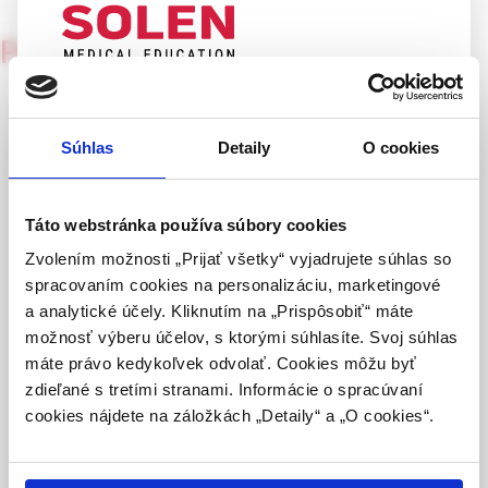
Pediatria pre prax
2/2004
UPOZORNENIE PRE ODBORNÚ
Chronická sekretorická
VEREJNOSŤ
otitida
Súhlas
Detaily
O cookies
Táto webová stránka obsahuje informácie určené
výhradne odbornej zdravotníckej verejnosti v
MUDr. Libor Válek
zmysle § 8 zákona č. 147/2001 Z. z. o reklame.
Táto webstránka používa súbory cookies
Zdravotníckym odborníkom sa rozumie osoba
Podezření na chronickou sekretorickou otitidu musí vést k
Zvolením možnosti „Prijať všetky“ vyjadrujete súhlas so
oprávnená humánne lieky predpisovať alebo
řádnému vyšetření – zejména otomikroskopickému a
spracovaním cookies na personalizáciu, marketingové
vydávať (lekár, lekárnik, farmaceutický laborant)
tympanometrickému. I po úpravě stavu je vhodné pacienta s
a analytické účely. Kliknutím na „Prispôsobiť“ máte
podľa platných právnych predpisov Slovenskej
odstupem kontrolovat. Při chronické sekretorické otitidě
možnosť výberu účelov, s ktorými súhlasíte. Svoj súhlas
republiky.
musíme myslet i na přechod do chronické supurativní otitidy
máte právo kedykoľvek odvolať. Cookies môžu byť
a vznik cholesteatomu.
zdieľané s tretími stranami. Informácie o spracúvaní
Potvrdením tohto upozornenia vyhlasujem, že
cookies nájdete na záložkách „Detaily“ a „O cookies“.
som zdravotníckym odborníkom v zmysle vyššie
uvedenej definície, a beriem na vedomie, že
Celý článok je dostupný len pre prihlásených
informácie na týchto stránkach nie sú určené