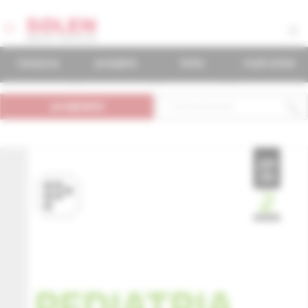
časopisy
podujatia
knihy
mudr.online
predplatné