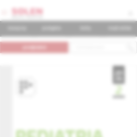
časopisy
podujatia
knihy
mudr.online
predplatné