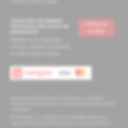
Ochrana osobných údajov
Chcete mať vždy aktuálne
Prihlásiť sa
informácie o tom, čo pre vás
na odber
pripravujeme?
Prihláste sa na odoberanie
noviniek a budete ich dostávať
na vašu e-mailovú adresu.
Informácie obsiahnuté na týchto stránkach sú určené len
zdravotníckym pracovníkom a slúžia pre potreby medicínskeho
vzdelávania
© 2023 Solen s.r.o. Všetky práva sú vyhradené. Kopírovanie
akejkoľvek časti tejto stránky bez súhlasu autora je zakázané.