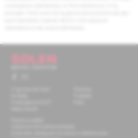
s prokázanou tuberkulózou ve třech dávkách po 2 mg
perorálně. Tento kmen byl na jejich počest pojmenován jako
bacil Calmetteův-Guérinův (BCG) a očkování proti
tuberkulóze se tak nazývá kalmetizací...
O spoločnosti Solen
Časopisy
Kontakty
Podujatia
Potrebujete pomôcť?
Knihy
Mapa stránok
Doprava a platba
Všeobecné obchodné podmienky
Podmienky odstúpenia od zmluvy a vrátenie tovaru