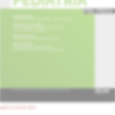
späť na obsah čísla