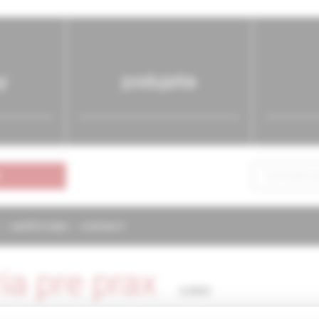
y
podujatia
NAPÍŠTE NÁM
KONTAKTY
ria pre prax
2/2003