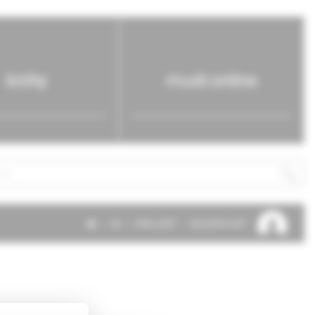
knihy
mudr.online
SK
EN
PRIHLÁSIŤ
REGISTROVAŤ