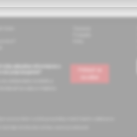
ti Solen
Časopisy
Podujatia
 pomôcť?
Knihy
k
 vždy aktuálne informácie o
Prihlásiť sa
e vás pripravujeme?
na odber
a na odoberanie noviniek a
dostávať na vašu e-mailovú
ckym pracovníkom a slúžia pre potreby medicínskeho vzdelávania
 časti tejto stránky bez súhlasu autora je zakázané.