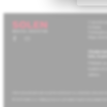
O spoločnos
Kontakty
Potrebujete
Mapa stráno
Chcete mať
tom, čo pr
Prihláste s
budete ich 
adresu.
Informácie obsiahnuté na týchto stránkach sú určené len zdravotní
© 2023 Solen s.r.o. Všetky práva sú vyhradené. Kopírovanie akejkoľvek