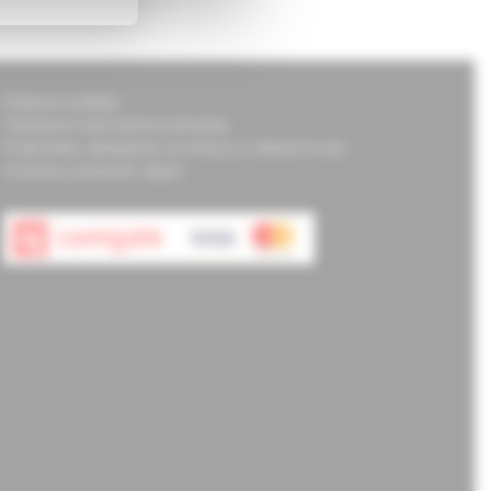
Doprava a platba
Všeobecné obchodné podmienky
Podmienky odstúpenia od zmluvy a vrátenie tovaru
Ochrana osobných údajov