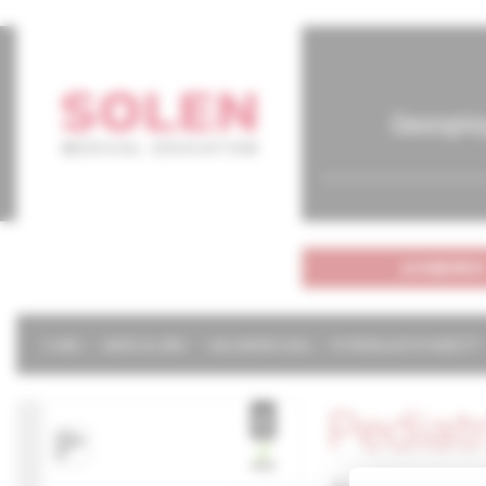
časopis
predplatné
O NÁS
NAŠE SLUŽBY
KALENDÁR 2026
POTREBUJETE POMÔCŤ?
Pediat