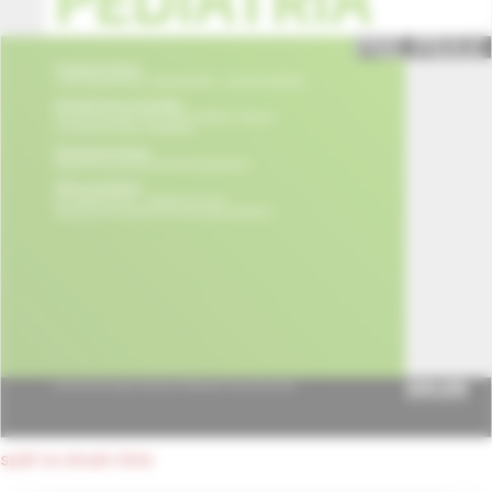
späť na obsah čísla