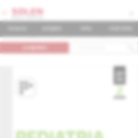
časopisy
podujatia
knihy
mudr.online
predplatné