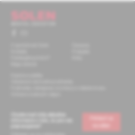
O spoločnosti Solen
Časopisy
Kontakty
Podujatia
Potrebujete pomôcť?
Knihy
Mapa stránok
Doprava a platba
Všeobecné obchodné podmienky
Podmienky odstúpenia od zmluvy a vrátenie tovaru
Ochrana osobných údajov
Chcete mať vždy aktuálne
Prihlásiť sa
informácie o tom, čo pre vás
na odber
pripravujeme?
Prihláste sa na odoberanie