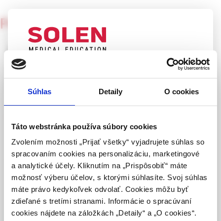
Pediatria pre prax
6/2002
Antibiotická léčba
nejčastějších bakteriálních
UPOZORNENIE PRE ODBORNÚ
VEREJNOSŤ
infekcí u dětí v komunitě
Súhlas
Detaily
O cookies
Táto webová stránka obsahuje informácie určené
výhradne odbornej zdravotníckej verejnosti v
doc. MUDr. Milan Kolář, Ph.D.1, MUDr. Jindra Lochmannová jr.2
zmysle § 8 zákona č. 147/2001 Z. z. o reklame.
Táto webstránka používa súbory cookies
Je podán přehled nejčastějších bakteriálních onemocnění u
Zdravotníckym odborníkom sa rozumie osoba
Zvolením možnosti „Prijať všetky“ vyjadrujete súhlas so
dětí v komunitě ve vztahu k bakteriálním patogenům a jejich
oprávnená humánne lieky predpisovať alebo
spracovaním cookies na personalizáciu, marketingové
rezistenci k antimikrobním přípravkům. Na základě
vydávať (lekár, lekárnik, farmaceutický laborant)
a analytické účely. Kliknutím na „Prispôsobiť“ máte
uvedených údajů jsou formulována možná schémata
podľa platných právnych predpisov Slovenskej
možnosť výberu účelov, s ktorými súhlasíte. Svoj súhlas
antibiotické léčby. Klíčová slova: bakteriální infekce, dětský
republiky.
máte právo kedykoľvek odvolať. Cookies môžu byť
věk, antibiotická léčba.
zdieľané s tretími stranami. Informácie o spracúvaní
Potvrdením tohto upozornenia vyhlasujem, že
cookies nájdete na záložkách „Detaily“ a „O cookies“.
som zdravotníckym odborníkom v zmysle vyššie