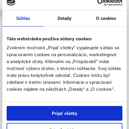
UPOZORNENIE PRE ODBORNÚ
Neurológia pre prax
VEREJNOSŤ
2/2005
Súhlas
Detaily
O cookies
Táto webová stránka obsahuje informácie určené
Životné akmé doc. MUDr.
výhradne odbornej zdravotníckej verejnosti v
Otakara Kellera, CSc. /
zmysle § 8 zákona č. 147/2001 Z. z. o reklame.
Táto webstránka používa súbory cookies
Zdravotníckym odborníkom sa rozumie osoba
Životné jubileum prof. MUDr.
Zvolením možnosti „Prijať všetky“ vyjadrujete súhlas so
oprávnená humánne lieky predpisovať alebo
spracovaním cookies na personalizáciu, marketingové
vydávať (lekár, lekárnik, farmaceutický laborant)
Petra Kukumberga, PhD.
a analytické účely. Kliknutím na „Prispôsobiť“ máte
podľa platných právnych predpisov Slovenskej
možnosť výberu účelov, s ktorými súhlasíte. Svoj súhlas
republiky.
máte právo kedykoľvek odvolať. Cookies môžu byť
prof. MUDr. Peter Kukumberg, PhD., prof. MUDr. Ivan Rektor, DrSc. /
zdieľané s tretími stranami. Informácie o spracúvaní
Potvrdením tohto upozornenia vyhlasujem, že
prof. MUDr. Pavel Traubner, PhD., MUDr. Elena Bajačeková
cookies nájdete na záložkách „Detaily“ a „O cookies“.
som zdravotníckym odborníkom v zmysle vyššie
uvedenej definície, a beriem na vedomie, že
Celý článok je dostupný len pre prihlásených
informácie na týchto stránkach nie sú určené
laickej verejnosti. Toto potvrdenie bude platné
používateľov.
Prihlásiť
Prijať všetky
365 dní.