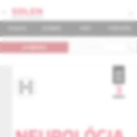
časopisy
podujatia
knihy
mudr.online
predplatné