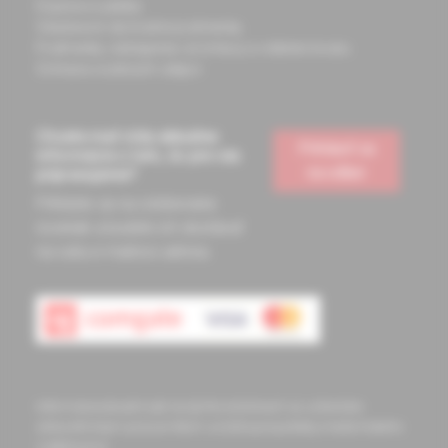
Doprava a platba
Všeobecné obchodné podmienky
Podmienky odstúpenia od zmluvy a vrátenie tovaru
Ochrana osobných údajov
Chcete mať vždy aktuálne
Prihlásiť sa
informácie o tom, čo pre vás
na odber
pripravujeme?
Prihláste sa na odoberanie
noviniek a budete ich dostávať
na vašu e-mailovú adresu.
Informácie obsiahnuté na týchto stránkach sú určené len
zdravotníckym pracovníkom a slúžia pre potreby medicínskeho
vzdelávania