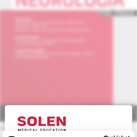
späť na obsah čísla