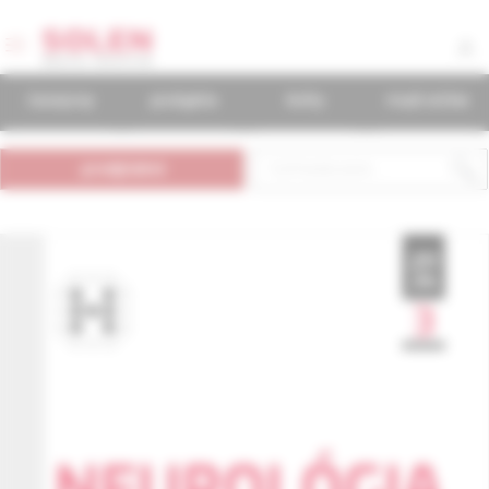
časopisy
podujatia
knihy
mudr.online
predplatné