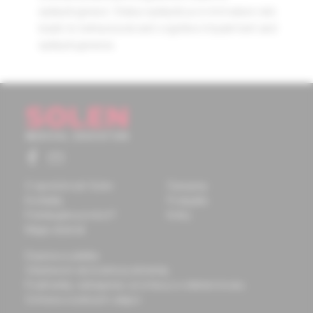
epileptogenezi. Status epilepticus in immature rats
leads to behavioural and cognitive impairment and
epileptogenesis.
O spoločnosti Solen
Časopisy
Kontakty
Podujatia
Potrebujete pomôcť?
Knihy
Mapa stránok
Doprava a platba
Všeobecné obchodné podmienky
Podmienky odstúpenia od zmluvy a vrátenie tovaru
Ochrana osobných údajov