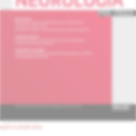
späť na obsah čísla