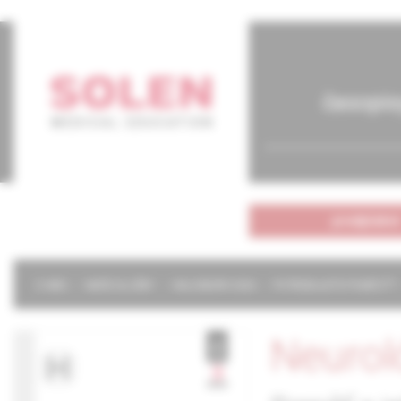
časopis
predplatné
O NÁS
NAŠE SLUŽBY
KALENDÁR 2026
POTREBUJETE POMÔCŤ?
Neurol