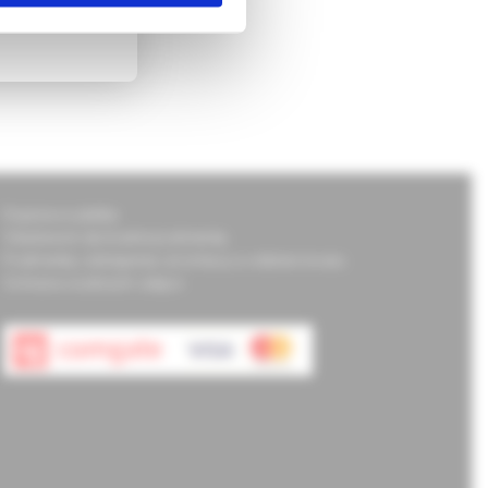
ké i procedurální
Doprava a platba
Všeobecné obchodné podmienky
Podmienky odstúpenia od zmluvy a vrátenie tovaru
Ochrana osobných údajov