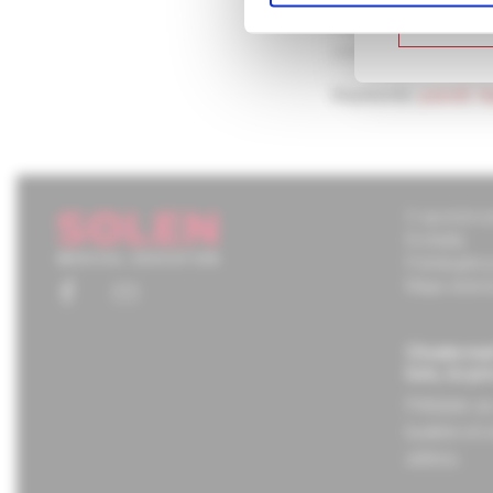
Nie som
pojednáváno o paměti 
paměti a primingu. Zvl
Keywords:
paměť
,
h
O spoločnos
Kontakty
Potrebujete
Mapa stráno
Chcete mať
tom, čo pr
Prihláste s
budete ich 
adresu.