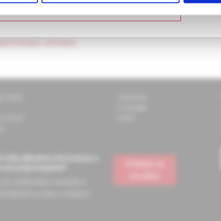
 zdravotnícky odborník – opustiť stránku
explicitní a implicitní, pozornost je věnována epizodické, sémantic
áštní zřetel je věnován klíčové funkci hippokampálních struktur.
ippocampus
,
amnézie.
ti Solen
Časopisy
Podujatia
 pomôcť?
Knihy
k
 vždy aktuálne informácie o
Prihlásiť sa
e vás pripravujeme?
na odber
a na odoberanie noviniek a
dostávať na vašu e-mailovú