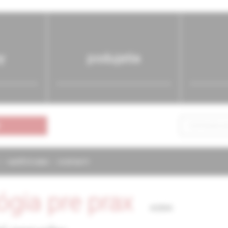
y
podujatia
NAPÍŠTE NÁM
KONTAKTY
ógia pre prax
4/2004