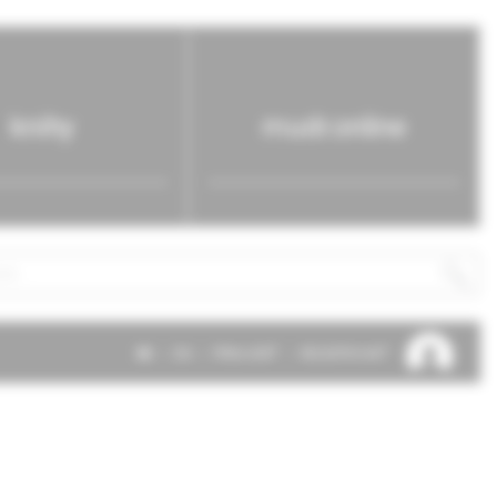
knihy
mudr.online
SK
EN
PRIHLÁSIŤ
REGISTROVAŤ