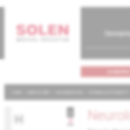
časopis
predplatné
O NÁS
NAŠE SLUŽBY
KALENDÁR 2026
POTREBUJETE POMÔCŤ?
Neurol