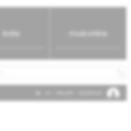
knihy
mudr.online
SK
EN
PRIHLÁSIŤ
REGISTROVAŤ