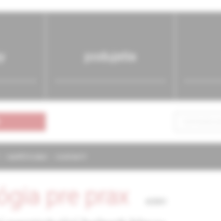
y
podujatia
NAPÍŠTE NÁM
KONTAKTY
ógia pre prax
4/2001