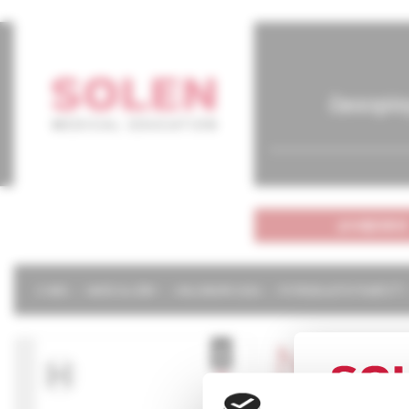
časopis
predplatné
O NÁS
NAŠE SLUŽBY
KALENDÁR 2026
POTREBUJETE POMÔCŤ?
Neurol