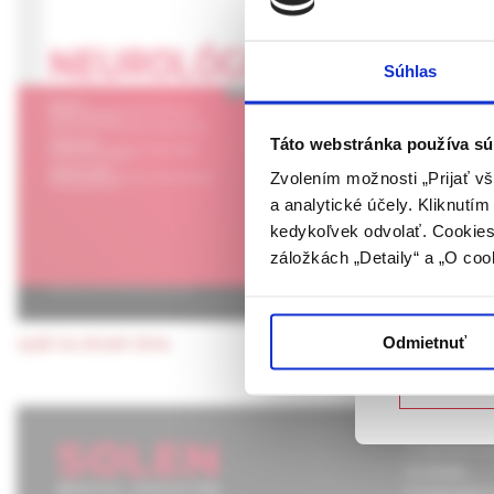
Koncepce p
UPOZORN
Súhlas
prof. MUDr. Ivan Rektor,
Táto webová
verejnosti v
rozumie osob
Táto webstránka používa sú
Celý článok
farmaceutick
Zvolením možnosti „Prijať vš
a analytické účely. Kliknutí
Potvrdením 
Koncepce p
kedykoľvek odvolať. Cookies 
vyššie uvede
záložkách „Detaily“ a „O coo
určené laicke
Potvrdz
Odmietnuť
späť na obsah čísla
Nie som
O spoločnos
Kontakty