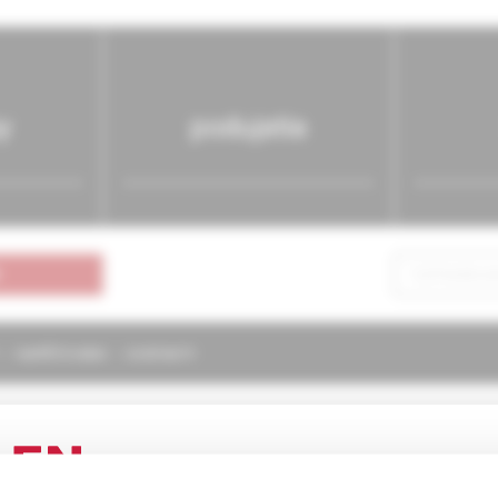
y
podujatia
NAPÍŠTE NÁM
KONTAKTY
ógia pre prax
1/2004