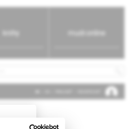
knihy
mudr.online
SK
EN
PRIHLÁSIŤ
REGISTROVAŤ