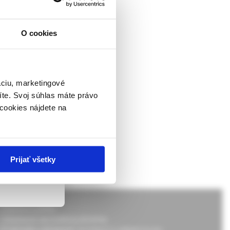
O cookies
ckej
dborníkom sa
rnik,
ky.
áciu, marketingové
íte. Svoj súhlas máte právo
 v zmysle
cookies nájdete na
ach nie sú
Prijať všetky
Doprava a platba
Všeobecné obchodné podmienky