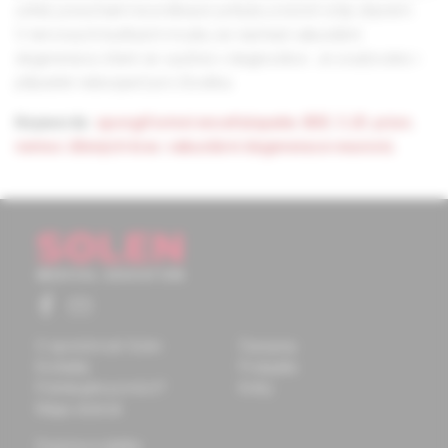
zvířat, poruchami koordinace pohybu a končí vždy úhynem.
V nervových buňkách mozku se nachází vakuolární
degenerace, které se využívá v diagnostice. Je zvažováno i
případné nebezpečí pro člověka.
Keywords:
spongiformní encefalopatie
,
BSE
,
CJD
,
prion
,
nemoc šílených krav
,
vakuolární degenerace neuronů.
O spoločnosti Solen
Časopisy
Kontakty
Podujatia
Potrebujete pomôcť?
Knihy
Mapa stránok
Doprava a platba