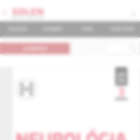
časopisy
podujatia
knihy
mudr.online
predplatné