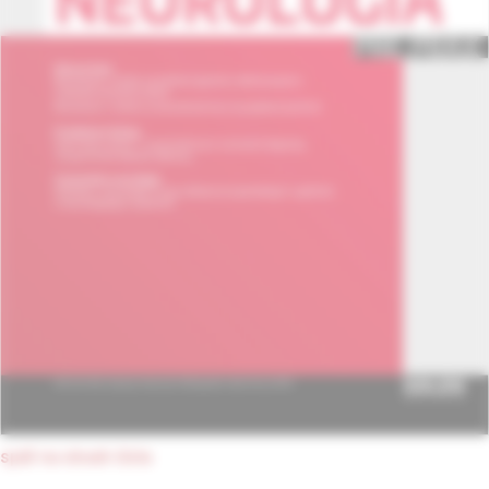
späť na obsah čísla