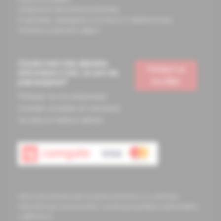
Všeobecné obchodné podmienky
Podmienky odstúpenia od zmluvy a vrátenie tovaru
Ochrana osobných údajov
Chcete mať vždy aktuálne
Prihlásiť sa
informácie o tom, čo pre vás
na odber
pripravujeme?
Prihláste sa na odoberanie
noviniek a budete ich dostávať
na vašu e-mailovú adresu.
Informácie obsiahnuté na týchto stránkach sú určené len
zdravotníckym pracovníkom a slúžia pre potreby medicínskeho
vzdelávania