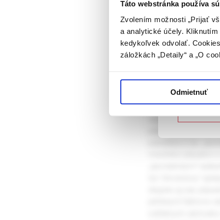
rozumie osob
Táto webstránka používa sú
farmaceutick
Zvolením možnosti „Prijať vš
Celý článok
a analytické účely. Kliknutí
Potvrdením 
kedykoľvek odvolať. Cookies 
vyššie uvede
Etiologická
záložkách „Detaily“ a „O coo
určené laicke
kryptogénn
Potvrdz
Odmietnuť
Pomocou 5-stupňovéh
Nie som
opakovaných epilepti
prípadov pacientov s
pacientov s tzv. „spo
množstvo prípadov s n
„sporadickými“ epilep
tzv.“chronickou“ epil
skupine aj viac prípa
príčinných faktorov 
solitárnych záchvato