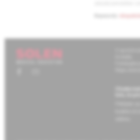
ukázali perinatálne 
Keywords:
idiopatic
O spoločnos
Kontakty
Potrebujete
Mapa stráno
Chcete mať
tom, čo pr
Prihláste s
budete ich 
adresu.