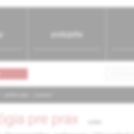
y
podujatia
NAPÍŠTE NÁM
KONTAKTY
ógia pre prax
6/2004