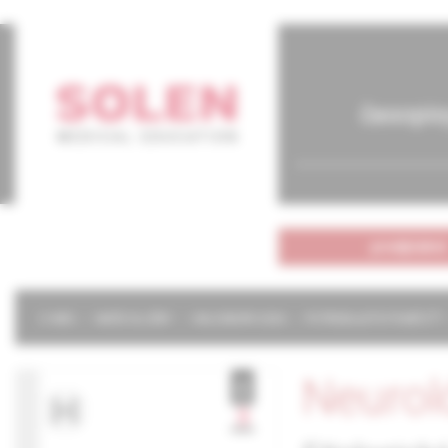
časopis
predplatné
O NÁS
NAŠE SLUŽBY
KALENDÁR 2026
POTREBUJETE POMÔCŤ?
Neurol