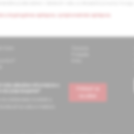
cerebrálne poškodenie v detskom veku a cirkulačné poruchy mozg
ká a kryptogénna epilepsia
,
symptomatická epilepsia.
ti Solen
Časopisy
Podujatia
 pomôcť?
Knihy
k
 vždy aktuálne informácie o
Prihlásiť sa
e vás pripravujeme?
na odber
a na odoberanie noviniek a
dostávať na vašu e-mailovú