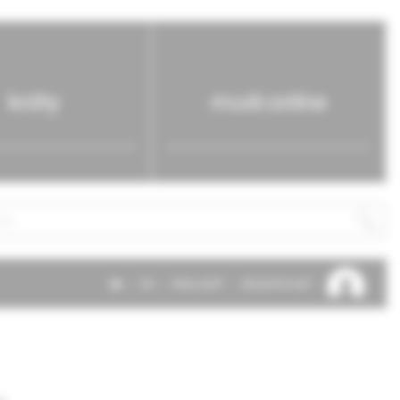
knihy
mudr.online
SK
EN
PRIHLÁSIŤ
REGISTROVAŤ