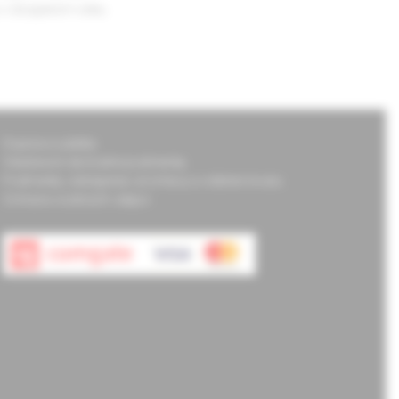
u v dospelom veku.
Doprava a platba
Všeobecné obchodné podmienky
Podmienky odstúpenia od zmluvy a vrátenie tovaru
Ochrana osobných údajov