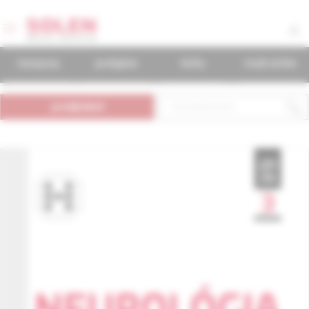
časopisy
podujatia
knihy
mudr.online
predplatné