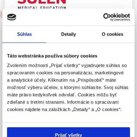
Neurológia pre prax
4/2002
UPOZORNENIE PRE ODBORNÚ
VEREJNOSŤ
Epilepsie – psychóza, hledání
Súhlas
Detaily
O cookies
společného jazyka
Táto webová stránka obsahuje informácie určené
výhradne odbornej zdravotníckej verejnosti v
zmysle § 8 zákona č. 147/2001 Z. z. o reklame.
Táto webstránka používa súbory cookies
prof. MUDr. Jan Libiger
Zdravotníckym odborníkom sa rozumie osoba
Zvolením možnosti „Prijať všetky“ vyjadrujete súhlas so
oprávnená humánne lieky predpisovať alebo
Pro psychiatra je článek prof. Fabera vděčné čtení. Na
spracovaním cookies na personalizáciu, marketingové
vydávať (lekár, lekárnik, farmaceutický laborant)
příkladu epilepsie a psychózy úspěšně dokumentuje, že
a analytické účely. Kliknutím na „Prispôsobiť“ máte
podľa platných právnych predpisov Slovenskej
odborná hranice mezi psychickými onemocněním a
možnosť výberu účelov, s ktorými súhlasíte. Svoj súhlas
republiky.
neurologickými chorobami mozku je historickou dohodou,
máte právo kedykoľvek odvolať. Cookies môžu byť
jakýmsi kompromisem z neznalosti.
zdieľané s tretími stranami. Informácie o spracúvaní
Potvrdením tohto upozornenia vyhlasujem, že
cookies nájdete na záložkách „Detaily“ a „O cookies“.
som zdravotníckym odborníkom v zmysle vyššie
uvedenej definície, a beriem na vedomie, že
Celý článok je dostupný len pre prihlásených
informácie na týchto stránkach nie sú určené
používateľov.
Prihlásiť
laickej verejnosti. Toto potvrdenie bude platné
Prijať všetky