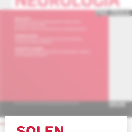
späť na obsah čísla