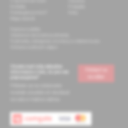
O spoločnosti Solen
Časopisy
Kontakty
Podujatia
Potrebujete pomôcť?
Knihy
Mapa stránok
Doprava a platba
Všeobecné obchodné podmienky
Podmienky odstúpenia od zmluvy a vrátenie tovaru
Ochrana osobných údajov
Chcete mať vždy aktuálne
Prihlásiť sa
informácie o tom, čo pre vás
na odber
pripravujeme?
Prihláste sa na odoberanie
noviniek a budete ich dostávať
na vašu e-mailovú adresu.