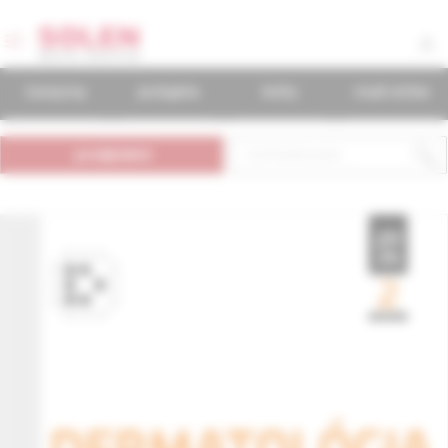
časopisy
podujatia
knihy
mudr.online
predplatné