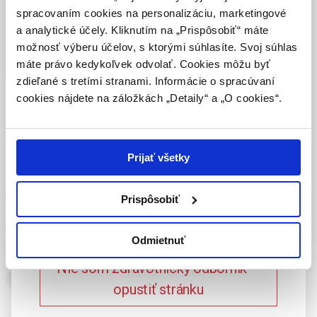
oprávnená humánne lieky predpisovať alebo
Kľúčové slová:
edém
,
lokalizovaný
,
generalizovaný
,
spracovaním cookies na personalizáciu, marketingové
vydávať (lekár, lekárnik, farmaceutický laborant)
patogeneze
,
chronická žilní insuficience
,
stasis
a analytické účely. Kliknutím na „Prispôsobiť“ máte
podľa platných právnych predpisov Slovenskej
dermatitis
,
akutní hypodermitida
,
dermatoskleróza
,
možnosť výberu účelov, s ktorými súhlasíte. Svoj súhlas
republiky.
lipodermatoskleróza
,
capillaritis alba
,
ulcus cruris
máte právo kedykoľvek odvolať. Cookies môžu byť
venosum
,
potrombotický syndrom.
zdieľané s tretími stranami. Informácie o spracúvaní
Potvrdením tohto upozornenia vyhlasujem, že
cookies nájdete na záložkách „Detaily“ a „O cookies“.
som zdravotníckym odborníkom v zmysle vyššie
uvedenej definície, a beriem na vedomie, že
Celý článok je dostupný len pre prihlásených
informácie na týchto stránkach nie sú určené
používateľov.
Prihlásiť
laickej verejnosti. Toto potvrdenie bude platné
Prijať všetky
365 dní.
DIFFERENTIAL DIAGNOSIS
Prispôsobiť
Potvrdzujem, že som
AND TREATMENT OF THE
zdravotnícky odborník
Odmietnuť
EDEMA OF LOWER
Nie som zdravotnícky odborník –
EXTREMITIES
opustiť stránku