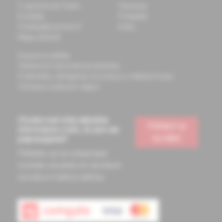
O spoločnosti Solen
Časopisy
Kontakty
Podujatia
Potrebujete pomôcť?
Knihy
Mapa stránok
Doprava a platba
Všeobecné obchodné podmienky
Podmienky odstúpenia od zmluvy a vrátenie tovaru
Ochrana osobných údajov
Chcete mať vždy aktuálne
Prihlásiť sa
informácie o tom, čo pre vás
na odber
pripravujeme?
Prihláste sa na odoberanie
noviniek a budete ich dostávať
na vašu e-mailovú adresu.