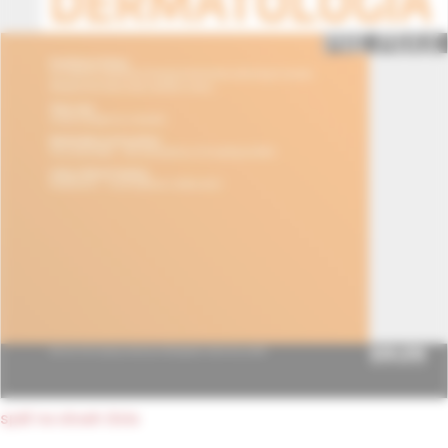
späť na obsah čísla