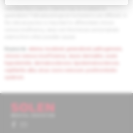
Edema is defined as a clinically apparent increase in the
interstitial fluid volume. Edema may be localized or
generalized. Pathophysiological mechanisms are different. In
the clinical practice is important to differentiate chronic
venous insufficiency, deep vein thrombosis and lymphatic
edema from other possible causes.
Keywords:
edema
,
localized
,
generalized
,
pathogenesis
,
chronic venous insufficiency
,
stasis dermatitis
,
acute
hypodermitis
,
dermatosclerosis
,
lipodermatosclerosis
,
capillaritis alba
,
ulcus cruris venosum
,
posthrombotic
syndrom.