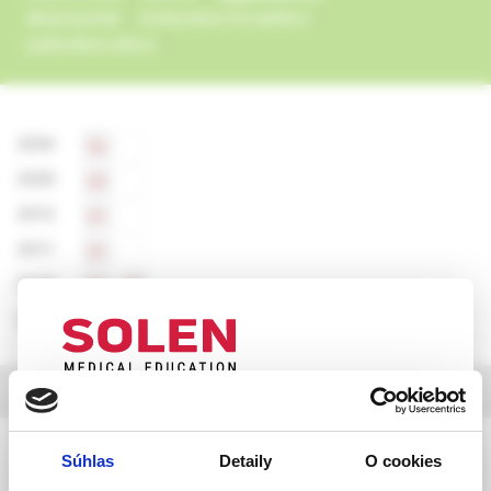
about journal
instructions for authors
publication ethics
2024
Se
2020
S2
2012
S1
2011
S1
2010
S1
S3
2007
S1
selection from articles
UPOZORNENIE PRE ODBORNÚ
VEREJNOSŤ
Pediatria pre prax, 2 /2026
Súhlas
Detaily
O cookies
Táto webová stránka obsahuje informácie určené
Polycystic ovary syndrome from an