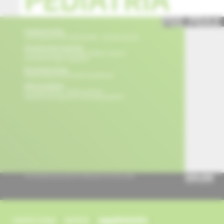
current issue
archive
supplements