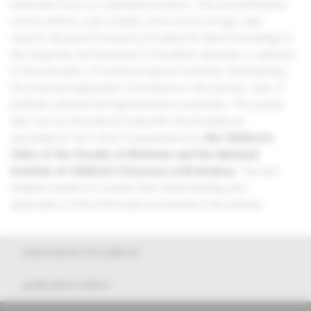
particular focus on outpatient practice. The journal features
review articles, case studies, and concise image case
reports, all geared towards providing the latest knowledge in
the diagnosis and treatment of pediatric diseases. It adheres
to the principles of evidence-based medicine, emphasizing
the practical application of evidence in the primary care of
pediatric patients through illustrative examples. The journal
also has an educational character and includes an
autodidactic test, which is guaranteed by
the Children's
Clinic of the Faculty of Medicine and the National
Institute of Children's Diseases in Bratislava
. This test
enables readers to assess their understanding and
application of the information presented in the articles.
instructions for authors
publication ethics