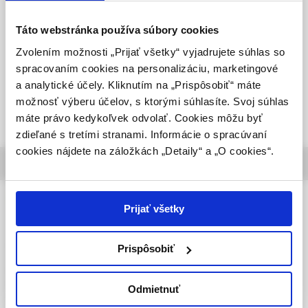
výhradne odbornej zdravotníckej verejnosti v
endocrinologist’s perspective
zmysle § 8 zákona č. 147/2001 Z. z. o reklame.
Táto webstránka používa súbory cookies
MUDr. Denisa Lobotková, PhD.,
Zdravotníckym odborníkom sa rozumie osoba
Zvolením možnosti „Prijať všetky“ vyjadrujete súhlas so
MUDr. Zuzana Pribilincová, CSc.
oprávnená humánne lieky predpisovať alebo
spracovaním cookies na personalizáciu, marketingové
vydávať (lekár, lekárnik, farmaceutický laborant)
a analytické účely. Kliknutím na „Prispôsobiť“ máte
podľa platných právnych predpisov Slovenskej
možnosť výberu účelov, s ktorými súhlasíte. Svoj súhlas
republiky.
máte právo kedykoľvek odvolať. Cookies môžu byť
zdieľané s tretími stranami. Informácie o spracúvaní
Potvrdením tohto upozornenia vyhlasujem, že
cookies nájdete na záložkách „Detaily“ a „O cookies“.
som zdravotníckym odborníkom v zmysle vyššie
about journal
uvedenej definície, a beriem na vedomie, že
informácie na týchto stránkach nie sú určené
Pediatria pre prax
laickej verejnosti. Toto potvrdenie bude platné
Prijať všetky
365 dní.
Volume 27, 2026,
Issues per year: 6
Prispôsobiť
Potvrdzujem, že som
Registration MK SR under the number
zdravotnícky odborník
EV 3579/09 a EV 264/24/EPP
Odmietnuť
ISSN 1339-4231 (online)