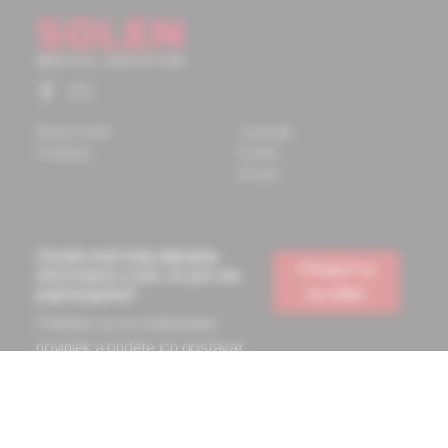
About Solen
Journals
Contacts
Events
Books
Chcete mať vždy aktuálne
Prihlásiť sa
informácie o tom, čo pre vás
na odber
pripravujeme?
Prihláste sa na odoberanie
noviniek a budete ich dostávať
na vašu e-mailovú adresu.