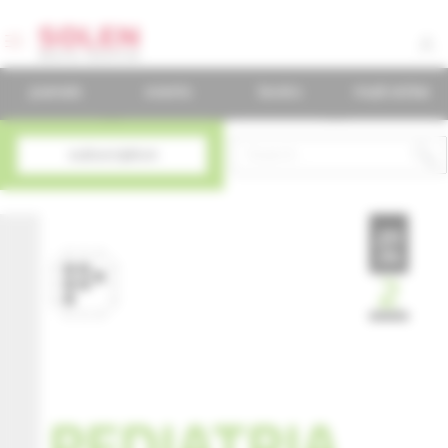
journals
events
books
mudr.online
subscription