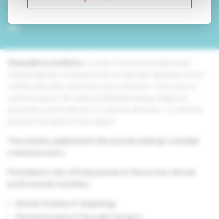
editorial office
sales department
dtp
Vaskulárna medicína
is a peer-reviewed postgraduate
interdisciplinary medical journal on vascular diseases, blood
clotting disorders and associated diseases. It focuses on
current issues in the clinical pathophysiology, diagnosis,
prevention and treatment of vascular diseases. It is the first
journal in Slovakia on this subject.
The articles published in the journal undergo a double
review process.
Periodical is the official journal of these four Slovak
professional societies:
Slovak Society of Angiology
Slovak Society of Vascular Surgery