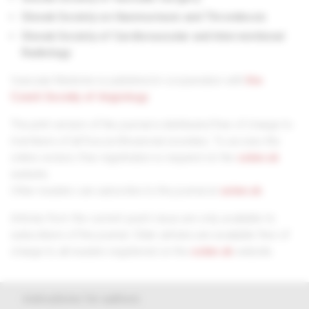
Slovak Society on Haemostasis and Thrombosis
Slovak Society of Cardiovascular and Interventional
Radiology
Vascular Medicine is published in cooperation with
the
Czech Society of Angiology
.
The print version of the journal is distributed free of charge to
members of all four professional societies. To access the
online version, free registration is required on the
solen.sk
website.
Other readers can subscribe to the journal at
solen.sk
.
Articles from the current year's issue are only available to
subscribers of the journal. Older articles are available free of
charge to all readers registered on the
solen.sk
website.
instructions for authors