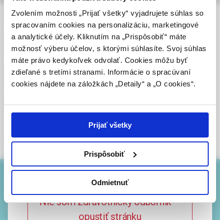
Zdravotníckym odborníkom sa rozumie osoba
Zvolením možnosti „Prijať všetky“ vyjadrujete súhlas so
Vaskulárna medicína
oprávnená humánne lieky predpisovať alebo
spracovaním cookies na personalizáciu, marketingové
vydávať (lekár, lekárnik, farmaceutický laborant)
a analytické účely. Kliknutím na „Prispôsobiť“ máte
Volume 18, 2026,
podľa platných právnych predpisov Slovenskej
možnosť výberu účelov, s ktorými súhlasíte. Svoj súhlas
Issues per year: 2
republiky.
máte právo kedykoľvek odvolať. Cookies môžu byť
Registration MK SR under the number
zdieľané s tretími stranami. Informácie o spracúvaní
Potvrdením tohto upozornenia vyhlasujem, že
EV 3770/09 a EV 262/24/EPP
cookies nájdete na záložkách „Detaily“ a „O cookies“.
som zdravotníckym odborníkom v zmysle vyššie
ISSN 1339-4266 (online)
uvedenej definície, a beriem na vedomie, že
ISSN 1338-0206 (print edition)
informácie na týchto stránkach nie sú určené
The journal is indexed in Bibliographia medica Slovaca (BMS).
laickej verejnosti. Toto potvrdenie bude platné
Prijať všetky
Citations are processed by CiBaMed.
365 dní.
Abbreviated title: Vask. med.
Prispôsobiť
Potvrdzujem, že som
zdravotnícky odborník
basic information
Odmietnuť
editorial board
Nie som zdravotnícky odborník –
publisher
opustiť stránku