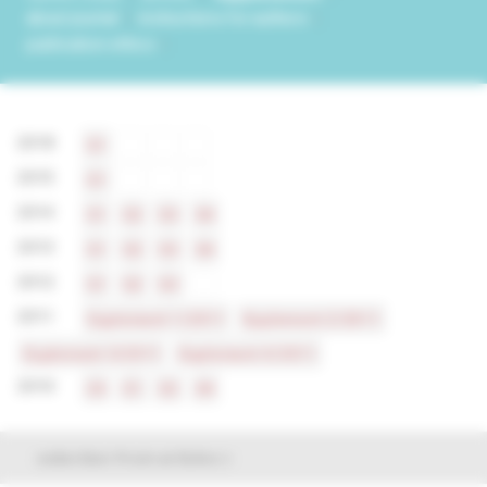
about journal
instructions for authors
publication ethics
2018
S1
2015
S1
2014
S1
S2
S3
S4
2013
S1
S2
S3
S4
2012
S1
S2
S3
2011
Suplement 1/2011
Suplement 2/2011
Suplement 3/2011
Suplement 4/2011
2010
S3
S1
S2
S4
selection from articles