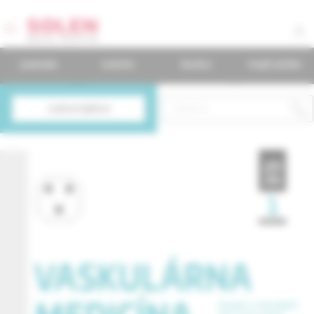
journals
events
books
mudr.online
subscription