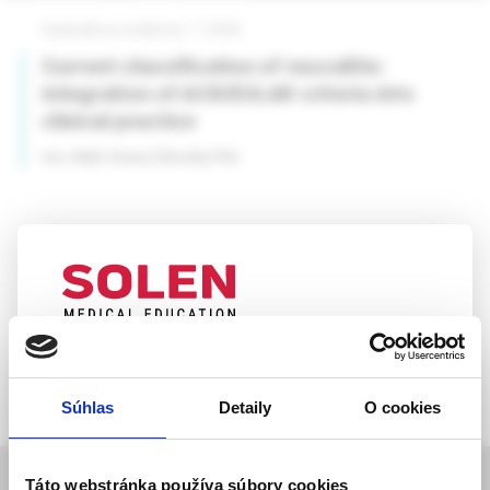
Vaskulárna medicína, 1 /2026
Current classification of vasculitis:
integration of ACR/EULAR criteria into
clinical practice
doc. MUDr. Denisa Čelovská, PhD.
UPOZORNENIE PRE ODBORNÚ
VEREJNOSŤ
Súhlas
Detaily
O cookies
Táto webová stránka obsahuje informácie určené
výhradne odbornej zdravotníckej verejnosti v
about journal
zmysle § 8 zákona č. 147/2001 Z. z. o reklame.
Táto webstránka používa súbory cookies