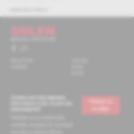
publication ethics
About Solen
Journals
Contacts
Events
Books
Chcete mať vždy aktuálne
Prihlásiť sa
informácie o tom, čo pre vás
na odber
pripravujeme?
Prihláste sa na odoberanie
noviniek a budete ich dostávať
na vašu e-mailovú adresu.