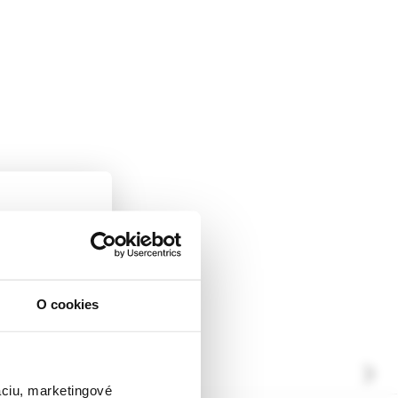
O cookies
ckej
dborníkom sa
rnik,
ky.
áciu, marketingové