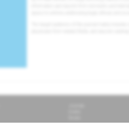
information and reports from domestic and interna
space to articles addressing legal, ethical, and soci
The target audience of the journal mainly includes c
physicians from related fields, and anyone seeking 
Journals
Events
Books