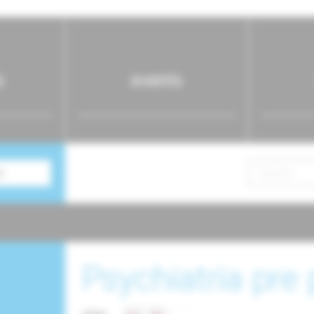
s
events
n
Psychiatria pre 