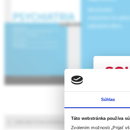
about journal
instructions for autho
publication ethics
UPOZORN
Súhlas
Táto webová
verejnosti v
rozumie osob
Táto webstránka používa sú
selection from articles
farmaceutick
Zvolením možnosti „Prijať vš