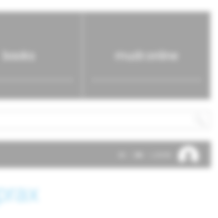
books
mudr.online
SK
EN
LOG IN
prax