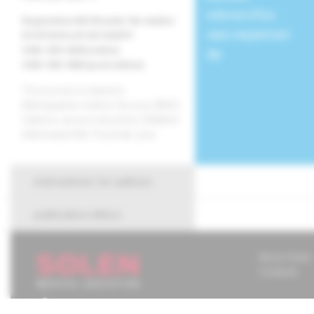
editorial office
Registration MK SR under the number
sales department
EV 3576/09 a EV 267/24/EPP
ISSN 1339-4258 (online)
dtp
ISSN 1335-9584 (print edition)
The journal is indexed in
Bibliographia medica Slovaca (BMS).
Citations are processed by CiBaMed.
Abbreviated title: Psychiatr. prax.
instructions for authors
publication ethics
About Solen
Contacts