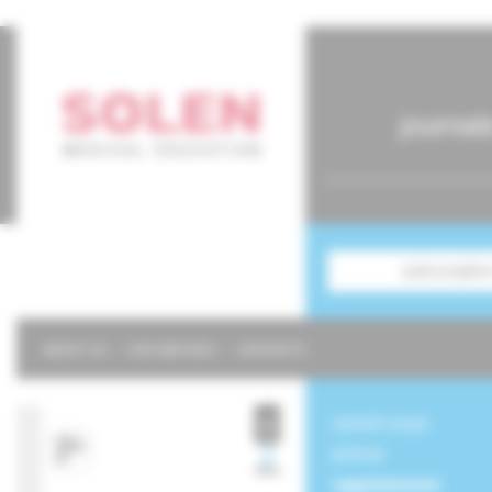
journal
subscriptio
ABOUT US
OUR SERVICES
CONTACTS
current issue
archive
supplements