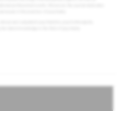
tional professional events. Moreover, the journal dedicates
al issues in the practice of psychiatry.
linical and outpatient psychiatrists, psychotherapists,
the latest knowledge in the field of psychiatry.