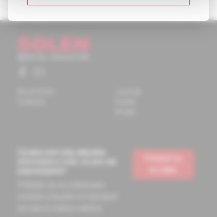
About Solen
Journals
Contacts
Events
Books
Chcete mať vždy aktuálne
Prihlásiť sa
informácie o tom, čo pre vás
na odber
pripravujeme?
Prihláste sa na odoberanie
noviniek a budete ich dostávať
na vašu e-mailovú adresu.