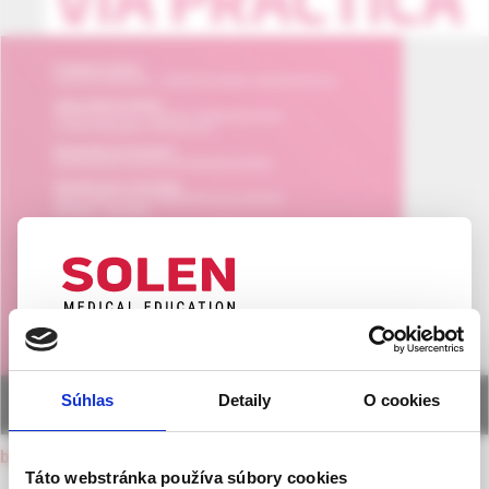
UPOZORNENIE PRE ODBORNÚ
VEREJNOSŤ
Súhlas
Detaily
O cookies
Táto webová stránka obsahuje informácie určené
výhradne odbornej zdravotníckej verejnosti v
back to current issue
zmysle § 8 zákona č. 147/2001 Z. z. o reklame.
Táto webstránka používa súbory cookies