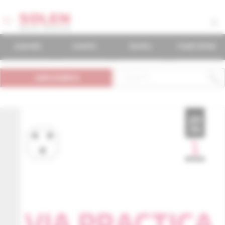
journals
events
books
mudr.online
subscription