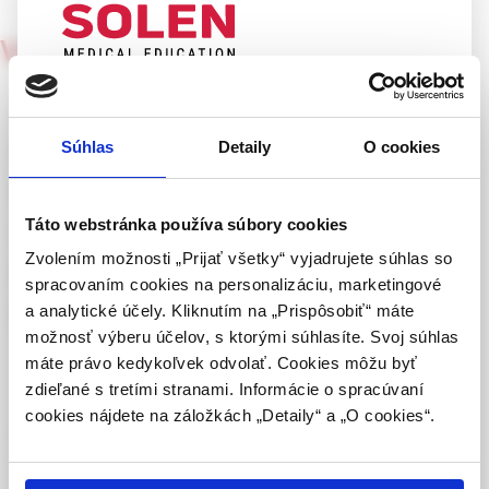
Via practica
5/2005
UPOZORNENIE PRE ODBORNÚ
THE ROLE OF THE GENERAL
VEREJNOSŤ
PRACTITIONER IN THE
Súhlas
Detaily
O cookies
Táto webová stránka obsahuje informácie určené
DIAGNOSTICS OF
výhradne odbornej zdravotníckej verejnosti v
zmysle § 8 zákona č. 147/2001 Z. z. o reklame.
SECONDARY ARTERIAL
Táto webstránka používa súbory cookies
Zdravotníckym odborníkom sa rozumie osoba
Zvolením možnosti „Prijať všetky“ vyjadrujete súhlas so
HYPERTENSION DUE TO
oprávnená humánne lieky predpisovať alebo
spracovaním cookies na personalizáciu, marketingové
vydávať (lekár, lekárnik, farmaceutický laborant)
HORMONAL CHANGES
a analytické účely. Kliknutím na „Prispôsobiť“ máte
podľa platných právnych predpisov Slovenskej
možnosť výberu účelov, s ktorými súhlasíte. Svoj súhlas
republiky.
máte právo kedykoľvek odvolať. Cookies môžu byť
Arterial hypertension due to hormonal changes is
zdieľané s tretími stranami. Informácie o spracúvaní
Potvrdením tohto upozornenia vyhlasujem, že
epidemiologically negligible in comparison with essential
cookies nájdete na záložkách „Detaily“ a „O cookies“.
som zdravotníckym odborníkom v zmysle vyššie
hypertension. The most important causes are hormonally
uvedenej definície, a beriem na vedomie, že
active adrenal tumors: pheochromocytoma and cortical
informácie na týchto stránkach nie sú určené
adenomas causing primary aldosteronism and