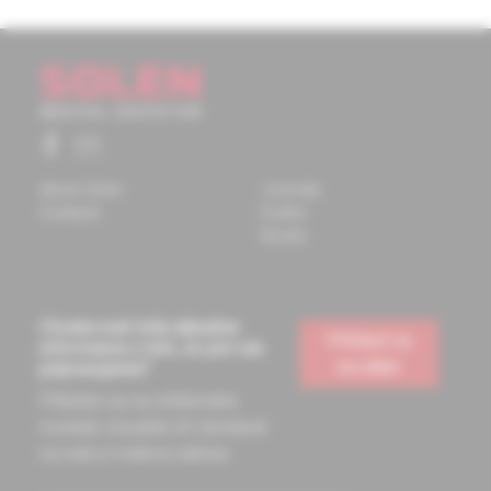
About Solen
Journals
Contacts
Events
Books
Chcete mať vždy aktuálne
Prihlásiť sa
informácie o tom, čo pre vás
na odber
pripravujeme?
Prihláste sa na odoberanie
noviniek a budete ich dostávať
na vašu e-mailovú adresu.