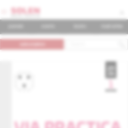
journals
events
books
mudr.online
subscription