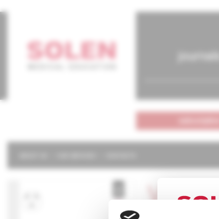
journal
subscriptio
ABOUT US
OUR SERVICES
CONTACTS
Via pr