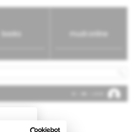
books
mudr.online
SK
EN
LOG IN