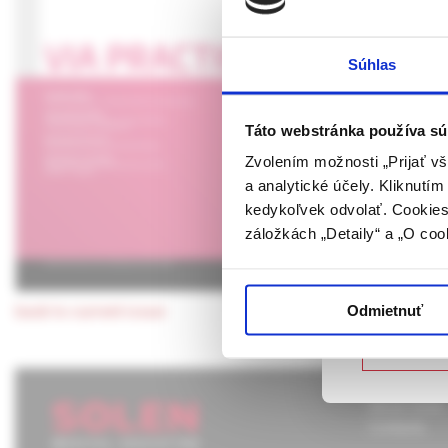
CURRENT 
OF ACNE
UPOZORN
Súhlas
Táto webová
verejnosti v
The pathogenesis of 
rozumie osob
hyperplasia, follicula
Táto webstránka používa sú
farmaceutick
understanding of the
Zvolením možnosti „Prijať vš
is becomig clear that 
a analytické účely. Kliknutí
Potvrdením 
therapy, to simultane
kedykoľvek odvolať. Cookies 
vyššie uvede
záložkách „Detaily“ a „O coo
určené laicke
Keywords:
acne vul
Potvrdz
Odmietnuť
back to current issue
Nie som
About Solen
Contacts