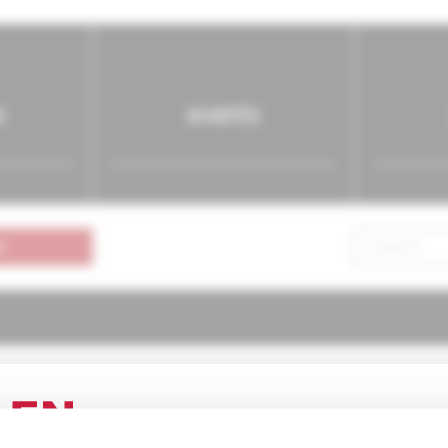
s
events
n
actica
3/2005