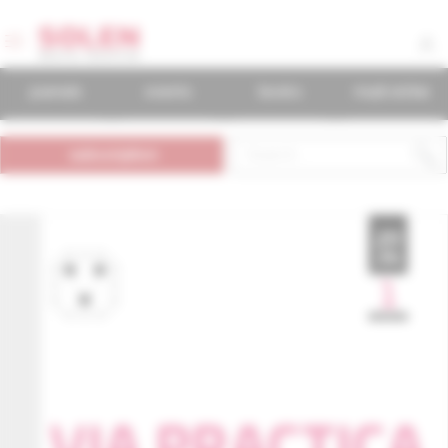
journals
events
books
mudr.online
subscription