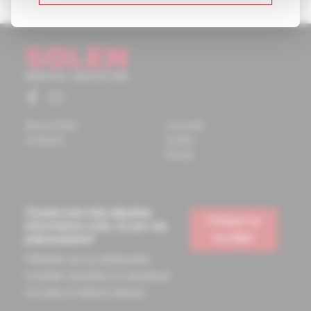
About Solen
Journals
Contacts
Events
Books
Chcete mať vždy aktuálne
Prihlásiť sa
informácie o tom, čo pre vás
na odber
pripravujeme?
Prihláste sa na odoberanie
noviniek a budete ich dostávať
na vašu e-mailovú adresu.