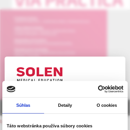
UPOZORNENIE PRE ODBORNÚ
VEREJNOSŤ
Súhlas
Detaily
O cookies
Táto webová stránka obsahuje informácie určené
výhradne odbornej zdravotníckej verejnosti v
back to current issue
zmysle § 8 zákona č. 147/2001 Z. z. o reklame.
Táto webstránka používa súbory cookies