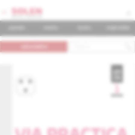
journals
events
books
mudr.online
subscription