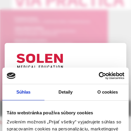
UPOZORNENIE PRE ODBORNÚ
VEREJNOSŤ
Súhlas
Detaily
O cookies
Táto webová stránka obsahuje informácie určené
výhradne odbornej zdravotníckej verejnosti v
zmysle § 8 zákona č. 147/2001 Z. z. o reklame.
Táto webstránka používa súbory cookies
Zdravotníckym odborníkom sa rozumie osoba
Zvolením možnosti „Prijať všetky“ vyjadrujete súhlas so
back to current issue
oprávnená humánne lieky predpisovať alebo
spracovaním cookies na personalizáciu, marketingové