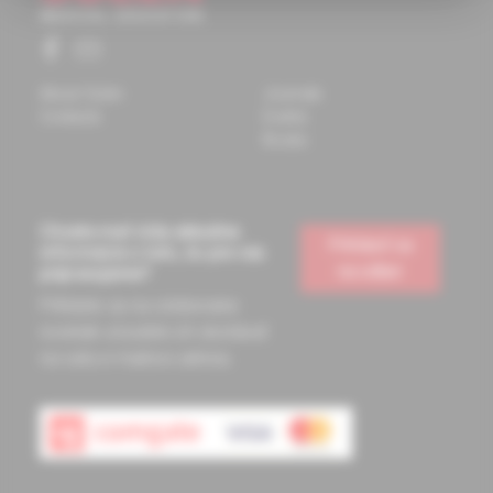
About Solen
Journals
Contacts
Events
Books
Chcete mať vždy aktuálne
Prihlásiť sa
informácie o tom, čo pre vás
na odber
pripravujeme?
Prihláste sa na odoberanie
noviniek a budete ich dostávať
na vašu e-mailovú adresu.