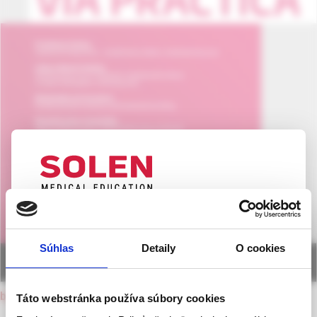
UPOZORNENIE PRE ODBORNÚ
VEREJNOSŤ
Súhlas
Detaily
O cookies
Táto webová stránka obsahuje informácie určené
výhradne odbornej zdravotníckej verejnosti v
zmysle § 8 zákona č. 147/2001 Z. z. o reklame.
back to current issue
Táto webstránka používa súbory cookies
Zdravotníckym odborníkom sa rozumie osoba