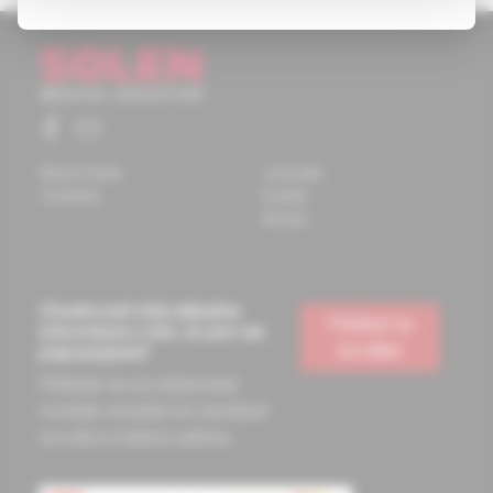
About Solen
Journals
Contacts
Events
Books
Chcete mať vždy aktuálne
Prihlásiť sa
informácie o tom, čo pre vás
na odber
pripravujeme?
Prihláste sa na odoberanie
noviniek a budete ich dostávať
na vašu e-mailovú adresu.