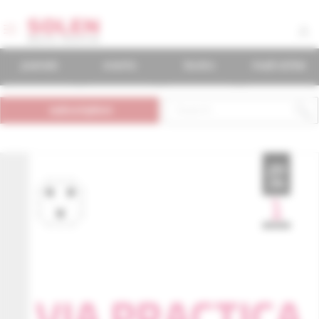
journals
events
books
mudr.online
subscription