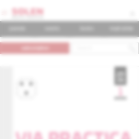
journals
events
books
mudr.online
subscription