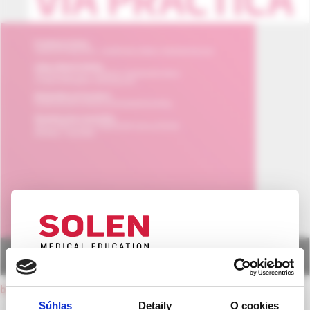
UPOZORNENIE PRE ODBORNÚ
back to current issue
VEREJNOSŤ
Súhlas
Detaily
O cookies