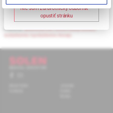
modification but also lipid-lowering therapy. Patients with
chronic kidney disease should be considered as patients at
Nie som zdravotnícky odborník –
very high risk for cardiovascular disease and treated
opustiť stránku
accordingly.
Keywords:
atherosclerosis
,
chronic kidney disease
,
dyslipidaemia
,
hypolipidaemic therapy
About Solen
Journals
Contacts
Events
Books