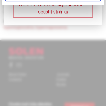
article authors discussed physiological functions and
Nie som zdravotnícky odborník –
magnesium metabolism such as etiology and treatment of
opustiť stránku
hypomagnesemia and hypermagnesemia.
Keywords:
magnesium
,
cardiovascular diseases
,
hypomagnesemia
,
hypermagnesemia.
About Solen
Journals
Contacts
Events
Books
Chcete mať vždy aktuálne