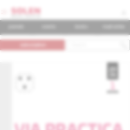
journals
events
books
mudr.online
subscription