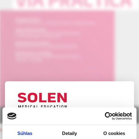
UPOZORNENIE PRE ODBORNÚ
VEREJNOSŤ
back to current issue
Súhlas
Detaily
O cookies