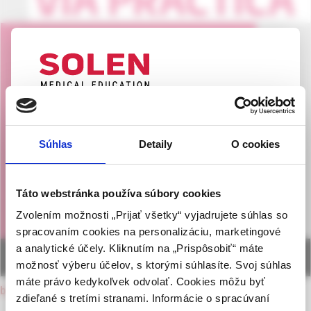
UPOZORNENIE PRE ODBORNÚ
VEREJNOSŤ
Súhlas
Detaily
O cookies
Táto webová stránka obsahuje informácie určené
výhradne odbornej zdravotníckej verejnosti v
zmysle § 8 zákona č. 147/2001 Z. z. o reklame.
Táto webstránka používa súbory cookies
Zdravotníckym odborníkom sa rozumie osoba
Zvolením možnosti „Prijať všetky“ vyjadrujete súhlas so
oprávnená humánne lieky predpisovať alebo
spracovaním cookies na personalizáciu, marketingové
vydávať (lekár, lekárnik, farmaceutický laborant)
a analytické účely. Kliknutím na „Prispôsobiť“ máte
podľa platných právnych predpisov Slovenskej
možnosť výberu účelov, s ktorými súhlasíte. Svoj súhlas
republiky.
máte právo kedykoľvek odvolať. Cookies môžu byť
back to current issue
zdieľané s tretími stranami. Informácie o spracúvaní
Potvrdením tohto upozornenia vyhlasujem, že