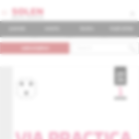
journals
events
books
mudr.online
subscription