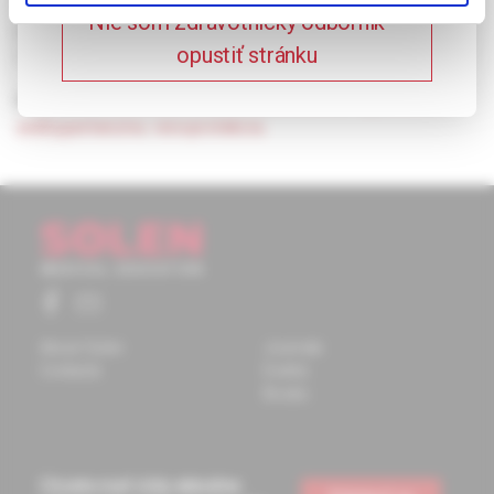
poškodenia obličiek bude v budúcnosti iba stúpať, lebo
Nie som zdravotnícky odborník –
predpovede do roku 2010 hovoria o ďalšom progresívnom
opustiť stránku
náraste počtu diabetikov na celom svete u typu 1 a typu 2.
Keywords:
chronická renálna insuficienca
,
hypertenzia
,
antihypertenzíva
,
renoprotekcia.
About Solen
Journals
Contacts
Events
Books
Chcete mať vždy aktuálne