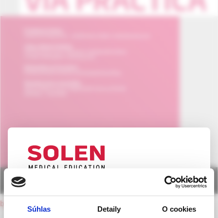
UPOZORNENIE PRE ODBORNÚ
VEREJNOSŤ
back to current issue
Súhlas
Detaily
O cookies