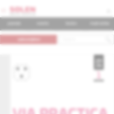
journals
events
books
mudr.online
subscription