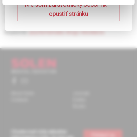
Nie som zdravotnícky odborník –
akútne situácie súvisiace s konzumom drog v našich
podmienkach. Poskytujú sa praktické rady, ako uvedenému
opustiť stránku
riziku intoxikácie psychofarmakami predísť.
Keywords:
psychofarmaká
,
drogy
,
intoxikácie.
About Solen
Journals
Contacts
Events
Books
Chcete mať vždy aktuálne
Prihlásiť sa