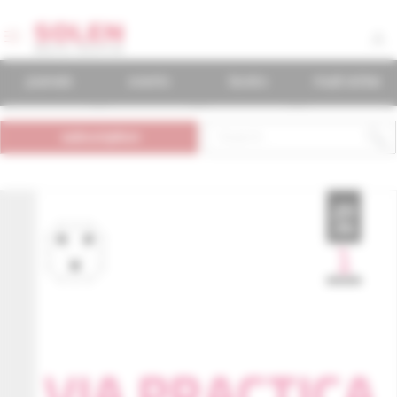
journals
events
books
mudr.online
subscription