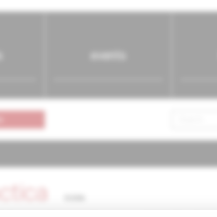
s
events
n
actica
9/2006