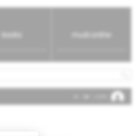
books
mudr.online
SK
EN
LOG IN