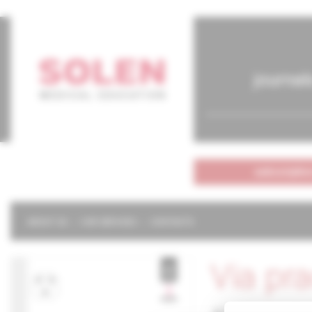
journal
subscriptio
ABOUT US
OUR SERVICES
CONTACTS
Via pr