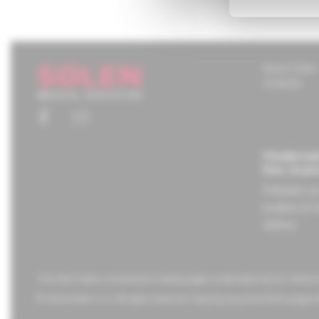
About Solen
Contacts
Chcete mať
tom, čo pr
Prihláste s
budete ich 
adresu.
The information contained on these pages is intended only for medica
© 2023 Solen s.r.o. All rights reserved. Copying any part of this page w