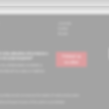
Journals
Events
Books
 vždy aktuálne informácie o
Prihlásiť sa
e vás pripravujeme?
na odber
a na odoberanie noviniek a
dostávať na vašu e-mailovú
l professionals and serves the needs of medical education
ithout the permission of the author is prohibited.