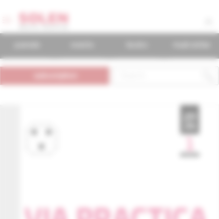
journals
events
books
mudr.online
subscription