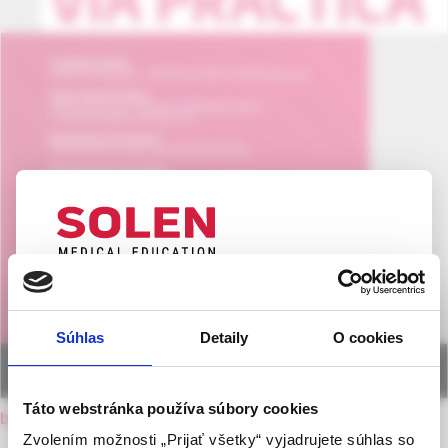
UPOZORNENIE PRE ODBORNÚ
VEREJNOSŤ
Súhlas
Detaily
O cookies
Táto webová stránka obsahuje informácie určené
výhradne odbornej zdravotníckej verejnosti v
zmysle § 8 zákona č. 147/2001 Z. z. o reklame.
Táto webstránka používa súbory cookies
back to current issue
Zdravotníckym odborníkom sa rozumie osoba
Zvolením možnosti „Prijať všetky“ vyjadrujete súhlas so