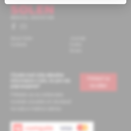
About Solen
Journals
Contacts
Events
Books
Chcete mať vždy aktuálne
Prihlásiť sa
informácie o tom, čo pre vás
na odber
pripravujeme?
Prihláste sa na odoberanie
noviniek a budete ich dostávať
na vašu e-mailovú adresu.