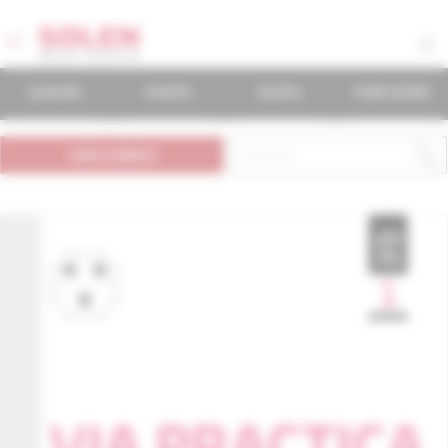
journals
events
books
mudr.online
subscription