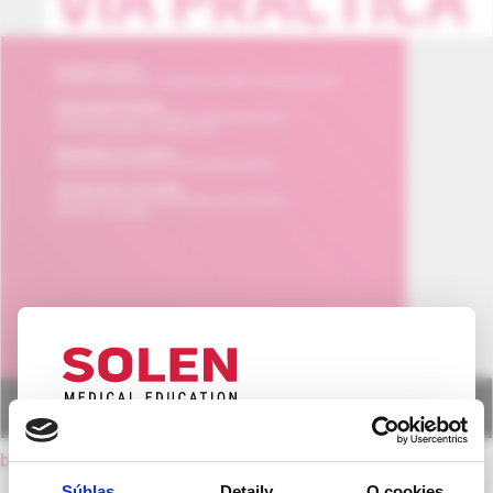
UPOZORNENIE PRE ODBORNÚ
back to current issue
VEREJNOSŤ
Súhlas
Detaily
O cookies