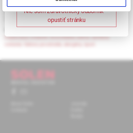
dôležitosti pravidelnej liečby astmy, užívaní liekov pred
Nie som zdravotnícky odborník –
športovaním, ako aj o správnej akútnej inhalačnej liečbe
počas záchvatu pri športovaní.
opustiť stránku
Keywords:
astma indukovaná cvičením
,
bronchospazmus
indukovaný cvičením
,
bronchiálna astma
,
aeróbne
cvičenie
,
faktory prostredia
,
alergény
,
šport.
About Solen
Journals
Contacts
Events
Books