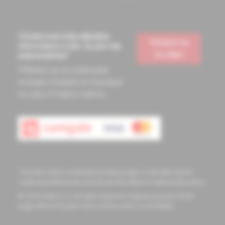
Chcete mať vždy aktuálne
Prihlásiť sa
informácie o tom, čo pre vás
na odber
pripravujeme?
Prihláste sa na odoberanie
noviniek a budete ich dostávať
na vašu e-mailovú adresu.
The information contained on these pages is intended only for
medical professionals and serves the needs of medical education
© 2023 Solen s.r.o. All rights reserved. Copying any part of this
page without the permission of the author is prohibited.