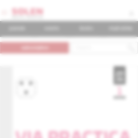
journals
events
books
mudr.online
subscription