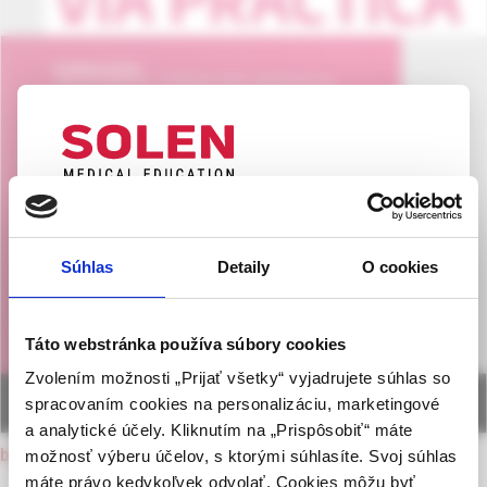
UPOZORNENIE PRE ODBORNÚ
VEREJNOSŤ
Súhlas
Detaily
O cookies
Táto webová stránka obsahuje informácie určené
výhradne odbornej zdravotníckej verejnosti v
zmysle § 8 zákona č. 147/2001 Z. z. o reklame.
Táto webstránka používa súbory cookies
Zdravotníckym odborníkom sa rozumie osoba
Zvolením možnosti „Prijať všetky“ vyjadrujete súhlas so
oprávnená humánne lieky predpisovať alebo
spracovaním cookies na personalizáciu, marketingové
vydávať (lekár, lekárnik, farmaceutický laborant)
a analytické účely. Kliknutím na „Prispôsobiť“ máte
podľa platných právnych predpisov Slovenskej
back to current issue
možnosť výberu účelov, s ktorými súhlasíte. Svoj súhlas
republiky.
máte právo kedykoľvek odvolať. Cookies môžu byť