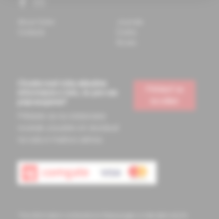
About Solen
Journals
Contacts
Events
Books
Chcete mať vždy aktuálne
Prihlásiť sa
informácie o tom, čo pre vás
na odber
pripravujeme?
Prihláste sa na odoberanie
noviniek a budete ich dostávať
na vašu e-mailovú adresu.
The information contained on these pages is intended only for