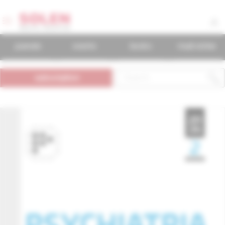
journals
events
books
mudr.online
subscription