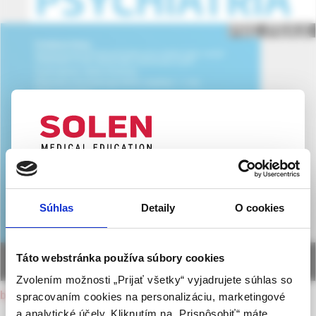
UPOZORNENIE PRE ODBORNÚ
VEREJNOSŤ
Súhlas
Detaily
O cookies
Táto webová stránka obsahuje informácie určené
výhradne odbornej zdravotníckej verejnosti v
zmysle § 8 zákona č. 147/2001 Z. z. o reklame.
Táto webstránka používa súbory cookies
Zdravotníckym odborníkom sa rozumie osoba
Zvolením možnosti „Prijať všetky“ vyjadrujete súhlas so
oprávnená humánne lieky predpisovať alebo
back to current issue
spracovaním cookies na personalizáciu, marketingové
vydávať (lekár, lekárnik, farmaceutický laborant)
a analytické účely. Kliknutím na „Prispôsobiť“ máte