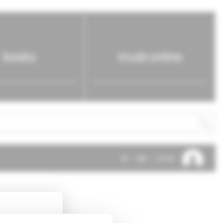
books
mudr.online
SK
EN
LOG IN