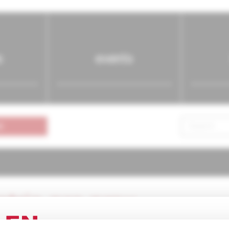
s
events
n
atria pre prax
3/2002