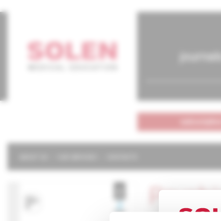
journal
subscriptio
ABOUT US
OUR SERVICES
CONTACTS
Psychi