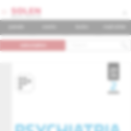
journals
events
books
mudr.online
subscription