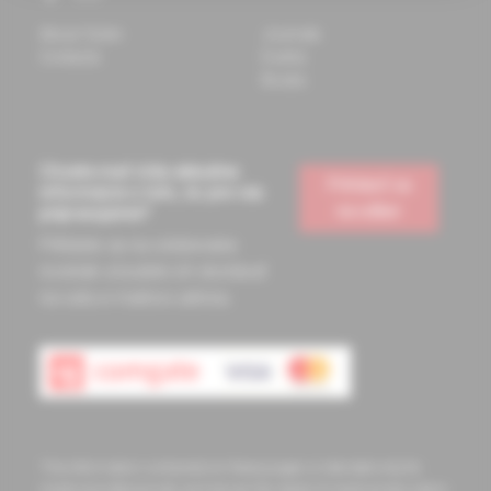
About Solen
Journals
Contacts
Events
Books
Chcete mať vždy aktuálne
Prihlásiť sa
informácie o tom, čo pre vás
na odber
pripravujeme?
Prihláste sa na odoberanie
noviniek a budete ich dostávať
na vašu e-mailovú adresu.
The information contained on these pages is intended only for
medical professionals and serves the needs of medical education