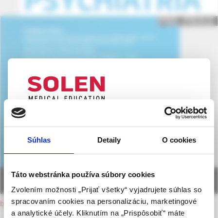
UPOZORNENIE PRE ODBORNÚ
VEREJNOSŤ
Súhlas
Detaily
O cookies
Táto webová stránka obsahuje informácie určené
výhradne odbornej zdravotníckej verejnosti v
zmysle § 8 zákona č. 147/2001 Z. z. o reklame.
Táto webstránka používa súbory cookies
Zdravotníckym odborníkom sa rozumie osoba
Zvolením možnosti „Prijať všetky“ vyjadrujete súhlas so
oprávnená humánne lieky predpisovať alebo
spracovaním cookies na personalizáciu, marketingové
back to current issue
vydávať (lekár, lekárnik, farmaceutický laborant)
a analytické účely. Kliknutím na „Prispôsobiť“ máte