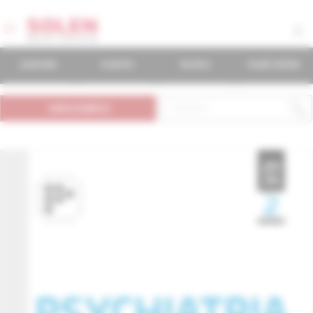
journals
events
books
mudr.online
subscription