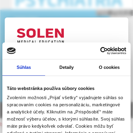
UPOZORNENIE PRE ODBORNÚ
VEREJNOSŤ
Súhlas
Detaily
O cookies
Táto webová stránka obsahuje informácie určené
výhradne odbornej zdravotníckej verejnosti v
zmysle § 8 zákona č. 147/2001 Z. z. o reklame.
Táto webstránka používa súbory cookies
Zdravotníckym odborníkom sa rozumie osoba
Zvolením možnosti „Prijať všetky“ vyjadrujete súhlas so
oprávnená humánne lieky predpisovať alebo
spracovaním cookies na personalizáciu, marketingové
vydávať (lekár, lekárnik, farmaceutický laborant)
a analytické účely. Kliknutím na „Prispôsobiť“ máte
podľa platných právnych predpisov Slovenskej
možnosť výberu účelov, s ktorými súhlasíte. Svoj súhlas
republiky.
back to current issue
máte právo kedykoľvek odvolať. Cookies môžu byť