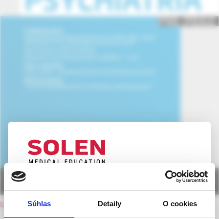
UPOZORNENIE PRE ODBORNÚ
VEREJNOSŤ
Súhlas
Detaily
O cookies
back to current issue
Táto webová stránka obsahuje informácie určené