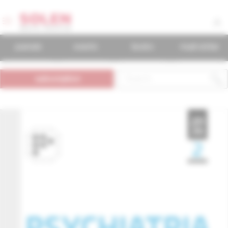
journals
events
books
mudr.online
subscription