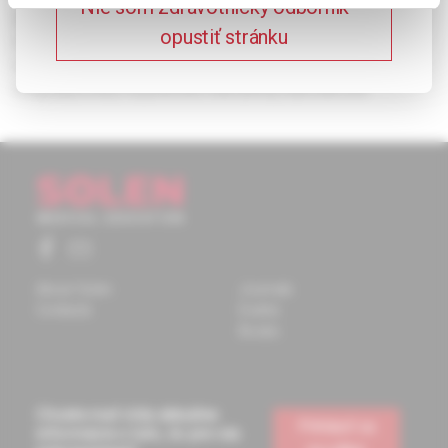
Nie som zdravotnícky odborník –
glukózy, dôležitú úlohu má substitúcia deficitu minerálov,
opustiť stránku
deficitu tekutín, podporná liečba a ošetrovateľská
starostlivosť. Pacient s ťažkým delíriom by mal byť
hospitalizovaný na jednotke intenzívnej starostlivosti.
About Solen
Journals
Contacts
Events
Books
Chcete mať vždy aktuálne
Prihlásiť sa
informácie o tom, čo pre vás