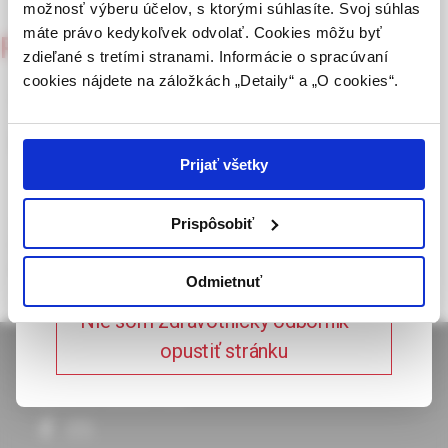
možnosť výberu účelov, s ktorými súhlasíte. Svoj súhlas
republiky.
máte právo kedykoľvek odvolať. Cookies môžu byť
Psychiatria pre prax
2/2004
zdieľané s tretími stranami. Informácie o spracúvaní
Potvrdením tohto upozornenia vyhlasujem, že
cookies nájdete na záložkách „Detaily“ a „O cookies“.
som zdravotníckym odborníkom v zmysle vyššie
Suicidalita v ambulantní
uvedenej definície, a beriem na vedomie, že
psychiatrii
informácie na týchto stránkach nie sú určené
laickej verejnosti. Toto potvrdenie bude platné
Prijať všetky
365 dní.
Téma suicidality je neodlučně spojeno s psychiatrickou praxí
a vzhledem k ostatním medicínským oborům je specifické.
Prispôsobiť
Potvrdzujem, že som
Hodnocení rizika suicidálního jednání u pacienta je zásadní v
každodenní ambulantní práci.
zdravotnícky odborník
Odmietnuť
Nie som zdravotnícky odborník –
opustiť stránku