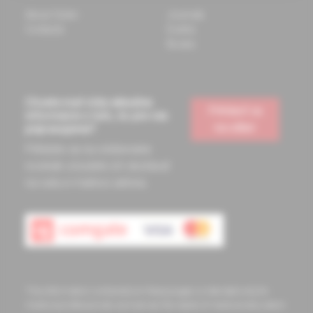
About Solen
Journals
Contacts
Events
Books
Chcete mať vždy aktuálne
Prihlásiť sa
informácie o tom, čo pre vás
na odber
pripravujeme?
Prihláste sa na odoberanie
noviniek a budete ich dostávať
na vašu e-mailovú adresu.
The information contained on these pages is intended only for
medical professionals and serves the needs of medical education