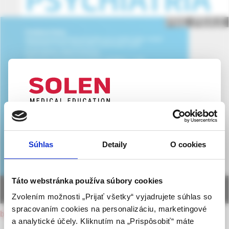
UPOZORNENIE PRE ODBORNÚ
VEREJNOSŤ
Súhlas
Detaily
O cookies
Táto webová stránka obsahuje informácie určené
výhradne odbornej zdravotníckej verejnosti v
zmysle § 8 zákona č. 147/2001 Z. z. o reklame.
Táto webstránka používa súbory cookies
Zdravotníckym odborníkom sa rozumie osoba
Zvolením možnosti „Prijať všetky“ vyjadrujete súhlas so
oprávnená humánne lieky predpisovať alebo
spracovaním cookies na personalizáciu, marketingové
back to current issue
vydávať (lekár, lekárnik, farmaceutický laborant)
a analytické účely. Kliknutím na „Prispôsobiť“ máte
podľa platných právnych predpisov Slovenskej