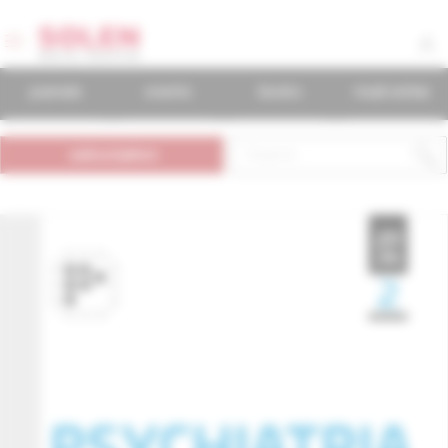
journals
events
books
mudr.online
subscription