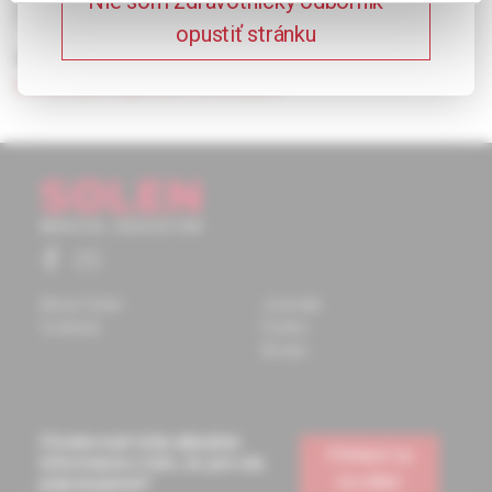
Nie som zdravotnícky odborník –
life of MS patients.
opustiť stránku
Keywords:
multiple sclerosis
,
depression
,
SSRI
,
immunopathogenesis
,
amitriptylin.
About Solen
Journals
Contacts
Events
Books
Chcete mať vždy aktuálne
Prihlásiť sa
informácie o tom, čo pre vás
na odber
pripravujeme?