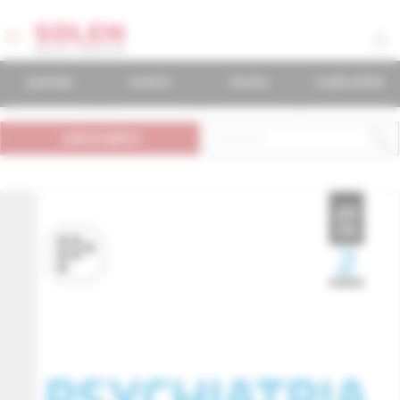
journals
events
books
mudr.online
subscription