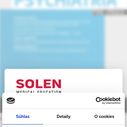
UPOZORNENIE PRE ODBORNÚ
VEREJNOSŤ
Súhlas
Detaily
O cookies
back to current issue
Táto webová stránka obsahuje informácie určené