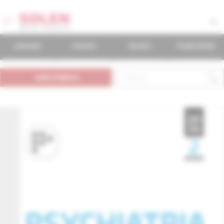
journals
events
books
mudr.online
subscription