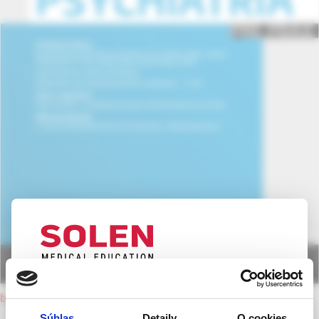
UPOZORNENIE PRE ODBORNÚ
back to current issue
VEREJNOSŤ
Súhlas
Detaily
O cookies