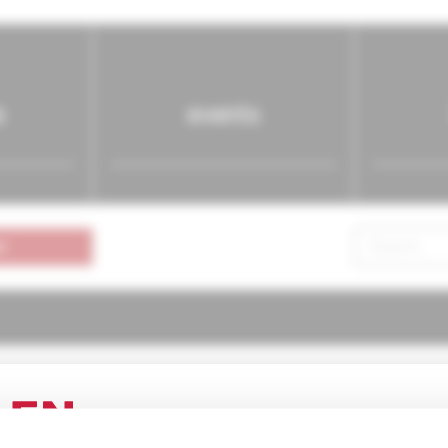
s
events
n
atria pre prax
1/2000