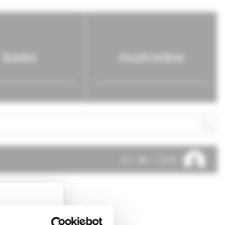
books
mudr.online
SK
EN
LOG IN