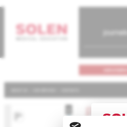
journal
subscriptio
ABOUT US
OUR SERVICES
CONTACTS
Psychi