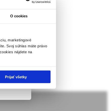
 ochorení
O cookies
ývajú v ambulanciách
ckej
ých ochorení
dborníkom sa
 spolupráce s
rnik,
 našom sledovaní sme
ky.
áciu, marketingové
enie a častý je výskyt
íte. Svoj súhlas máte právo
nit na niektoré
 v zmysle
cookies nájdete na
ach nie sú
Prijať všetky