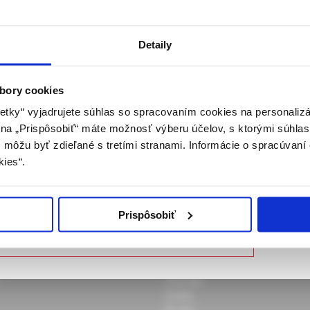
morbidity duševných a telesných
ENIE PRE ODBORNÚ VEREJNOSŤ
Detaily
 pacientov trpiacich na schizofréniu sa vyskytujú často, ale neb
 stránka obsahuje informácie určené výhradne odbornej zdravotní
asu diagnostikované. Správné a skoré diagnostikovanie somatick
 zmysle § 8 zákona č. 147/2001 Z. z. o reklame. Zdravotníckym o
motné faktory schizofrenického ochorenia, ktoré vedú k zhoršeniu
a oprávnená humánne lieky predpisovať alebo vydávať (lekár, leká
bory cookies
časový faktor, ktorý komplikuje prácu lekárov prvého kontaktu. V
ý laborant) podľa platných právnych predpisov Slovenskej republi
etky“ vyjadrujete súhlas so spracovaním cookies na personaliz
olovica pacientov liečených pre schizofréniu trpí na somatické ochor
m na „Prispôsobiť“ máte možnosť výberu účelov, s ktorými súhlas
h ochoreni u jedného pacienta súčasne. Prácou sme chceli upozor
tohto upozornenia vyhlasujem, že som zdravotníckym odborníkom
môžu byť zdieľané s tretími stranami. Informácie o spracúvaní 
e treba v ambulanciach prvého kontaktu myslieť.
nej definície, a beriem na vedomie, že informácie na týchto stránk
kies“.
j verejnosti. Toto potvrdenie bude platné 365 dní.
ujem, že som zdravotnícky odborník
Prispôsobiť
 zdravotnícky odborník – opustiť stránku
Journals
Events