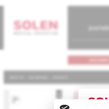
journal
subscriptio
ABOUT US
OUR SERVICES
CONTACTS
Psychi