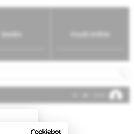
books
mudr.online
SK
EN
LOG IN