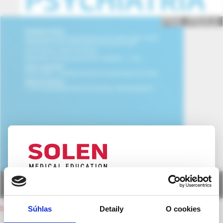
UPOZORNENIE PRE ODBORNÚ
VEREJNOSŤ
back to current issue
Súhlas
Detaily
O cookies
Táto webová stránka obsahuje informácie určené