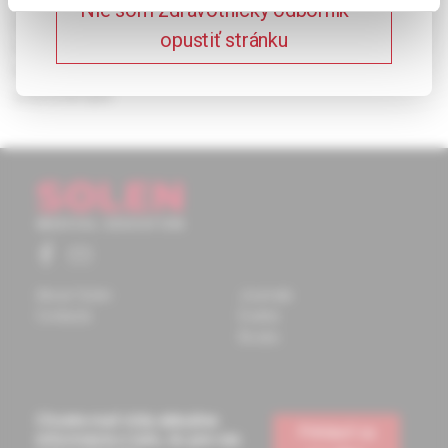
Nie som zdravotnícky odborník –
zdravotnická zařízení, ženy 2× častěji, u adolescentů je
opustiť stránku
častou komplikací suicidální pokus. Krizová intervence (KI) je
terapeutické vedení klienta v krizi, především pomocí krátké
psychoterapie.
About Solen
Journals
Contacts
Events
Books
Chcete mať vždy aktuálne
Prihlásiť sa
informácie o tom, čo pre vás