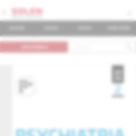
journals
events
books
mudr.online
subscription