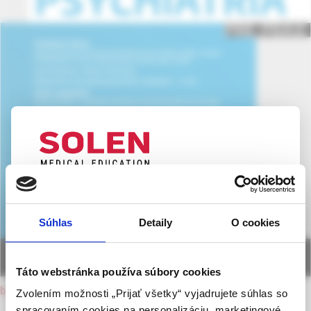
UPOZORNENIE PRE ODBORNÚ
VEREJNOSŤ
Súhlas
Detaily
O cookies
Táto webová stránka obsahuje informácie určené
výhradne odbornej zdravotníckej verejnosti v
zmysle § 8 zákona č. 147/2001 Z. z. o reklame.
Táto webstránka používa súbory cookies
Zdravotníckym odborníkom sa rozumie osoba
back to current issue
Zvolením možnosti „Prijať všetky“ vyjadrujete súhlas so
oprávnená humánne lieky predpisovať alebo
spracovaním cookies na personalizáciu, marketingové