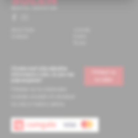
About Solen
Journals
Contacts
Events
Books
Chcete mať vždy aktuálne
Prihlásiť sa
informácie o tom, čo pre vás
na odber
pripravujeme?
Prihláste sa na odoberanie
noviniek a budete ich dostávať
na vašu e-mailovú adresu.