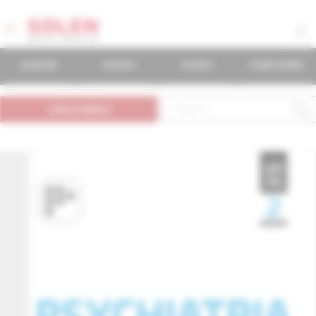
journals
events
books
mudr.online
subscription