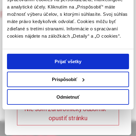
vydávať (lekár, lekárnik, farmaceutický laborant)
a analytické účely. Kliknutím na „Prispôsobiť“ máte
podľa platných právnych predpisov Slovenskej
Psychiatria pre prax
možnosť výberu účelov, s ktorými súhlasíte. Svoj súhlas
2/2005
republiky.
máte právo kedykoľvek odvolať. Cookies môžu byť
Polyfarmakoterapie u
zdieľané s tretími stranami. Informácie o spracúvaní
Potvrdením tohto upozornenia vyhlasujem, že
cookies nájdete na záložkách „Detaily“ a „O cookies“.
som zdravotníckym odborníkom v zmysle vyššie
pacienta s pomalým
uvedenej definície, a beriem na vedomie, že
metabolickým genotypem
informácie na týchto stránkach nie sú určené
laickej verejnosti. Toto potvrdenie bude platné
Prijať všetky
CYP2D6
365 dní.
Prispôsobiť
Kazuistika předkládá případ pacienta s genotypem CYP2D6
Potvrdzujem, že som
pomalého metabolizátora, léčeného kombinací substrátů a
zdravotnícky odborník
Odmietnuť
inhibitorů tohoto izoenzymu, a následné závažné somatické
komplikace.
Nie som zdravotnícky odborník –
opustiť stránku