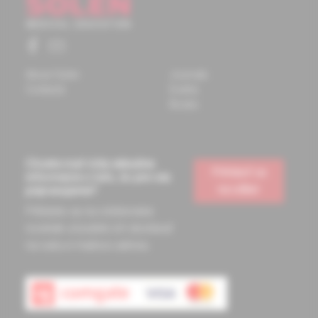
About Solen
Journals
Contacts
Events
Books
Chcete mať vždy aktuálne
Prihlásiť sa
informácie o tom, čo pre vás
na odber
pripravujeme?
Prihláste sa na odoberanie
noviniek a budete ich dostávať
na vašu e-mailovú adresu.