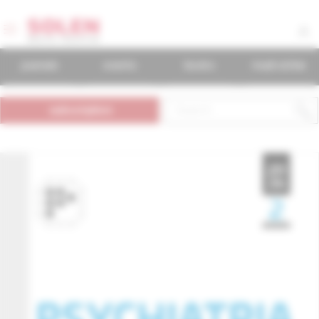
journals
events
books
mudr.online
subscription