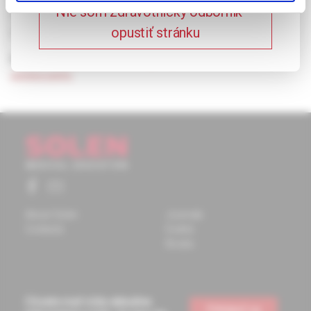
Nie som zdravotnícky odborník –
clinical and normative studies of children and adolescent
opustiť stránku
population.
Keywords:
panic disorder
,
agoraphobia
,
children
,
adolescents.
About Solen
Journals
Contacts
Events
Books
Chcete mať vždy aktuálne
Prihlásiť sa