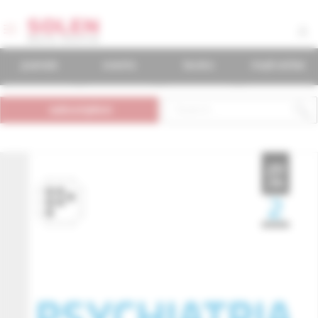
journals
events
books
mudr.online
subscription