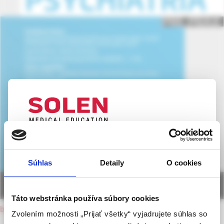
UPOZORNENIE PRE ODBORNÚ
VEREJNOSŤ
Súhlas
Detaily
O cookies
Táto webová stránka obsahuje informácie určené
výhradne odbornej zdravotníckej verejnosti v
zmysle § 8 zákona č. 147/2001 Z. z. o reklame.
Táto webstránka používa súbory cookies
Zdravotníckym odborníkom sa rozumie osoba
back to current issue
Zvolením možnosti „Prijať všetky“ vyjadrujete súhlas so
oprávnená humánne lieky predpisovať alebo