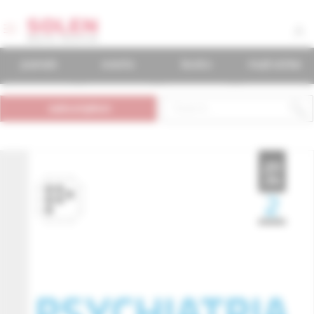
journals
events
books
mudr.online
subscription