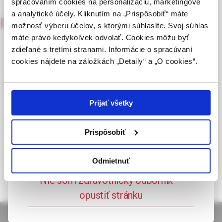
spracovaním cookies na personalizáciu, marketingové
vydávať (lekár, lekárnik, farmaceutický laborant)
a analytické účely. Kliknutím na „Prispôsobiť“ máte
Psychiatria pre prax
podľa platných právnych predpisov Slovenskej
možnosť výberu účelov, s ktorými súhlasíte. Svoj súhlas
4/2003
republiky.
máte právo kedykoľvek odvolať. Cookies môžu byť
Objednaná vražda –
zdieľané s tretími stranami. Informácie o spracúvaní
Potvrdením tohto upozornenia vyhlasujem, že
cookies nájdete na záložkách „Detaily“ a „O cookies“.
forenzne-psychiatrické
som zdravotníckym odborníkom v zmysle vyššie
uvedenej definície, a beriem na vedomie, že
skúsenosti
informácie na týchto stránkach nie sú určené
laickej verejnosti. Toto potvrdenie bude platné
Prijať všetky
365 dní.
Prezentujeme dve súdno-psychiatrické kazuistiky, kde
obvinení si najali – objednali vrahov na vykonanie vraždy. U
Prispôsobiť
Potvrdzujem, že som
oboch išlo o podobné osobnostné rysy i podobné následné
racionalizačné mechanizmy. Obaja páchatelia boli primerane
zdravotnícky odborník
Odmietnuť
intelektovo vybavení a s vyšším sociálno-ekonomickým
statusom.
Nie som zdravotnícky odborník –
opustiť stránku