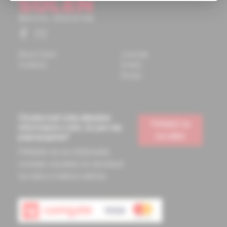
About Solen
Journals
Contacts
Events
Books
Chcete mať vždy aktuálne
Prihlásiť sa
informácie o tom, čo pre vás
na odber
pripravujeme?
Prihláste sa na odoberanie
noviniek a budete ich dostávať
na vašu e-mailovú adresu.