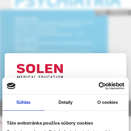
UPOZORNENIE PRE ODBORNÚ
VEREJNOSŤ
Súhlas
Detaily
O cookies
Táto webová stránka obsahuje informácie určené
výhradne odbornej zdravotníckej verejnosti v
zmysle § 8 zákona č. 147/2001 Z. z. o reklame.
back to current issue
Táto webstránka používa súbory cookies
Zdravotníckym odborníkom sa rozumie osoba