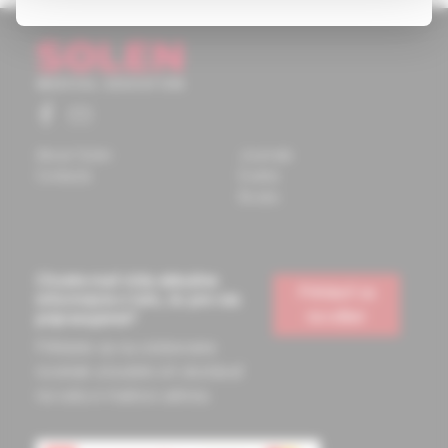
About Solen
Journals
Contacts
Events
Books
Chcete mať vždy aktuálne
Prihlásiť sa
informácie o tom, čo pre vás
na odber
pripravujeme?
Prihláste sa na odoberanie
noviniek a budete ich dostávať
na vašu e-mailovú adresu.