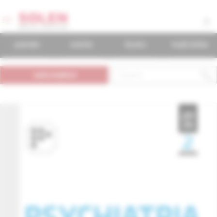
journals
events
books
mudr.online
subscription