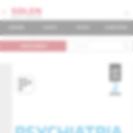
journals
events
books
mudr.online
subscription