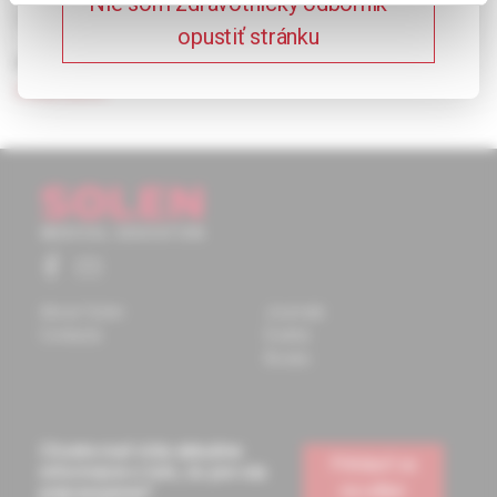
Nie som zdravotnícky odborník –
translation of the scale is part of the paper.
opustiť stránku
Keywords:
sexual dysfunction
,
ASEX
,
psychotropic
medication.
About Solen
Journals
Contacts
Events
Books
Chcete mať vždy aktuálne
Prihlásiť sa
informácie o tom, čo pre vás
na odber
pripravujeme?